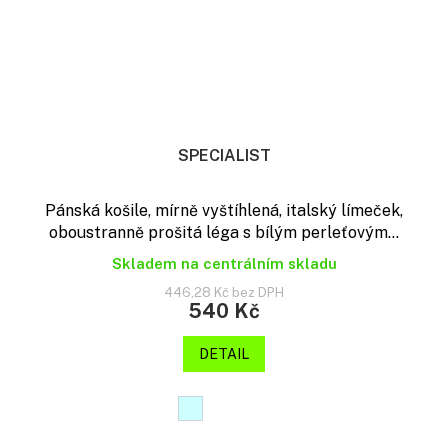
SPECIALIST
Pánská košile, mírně vyštíhlená, italský límeček,
oboustranně prošitá léga s bílým perleťovým...
Skladem na centrálním skladu
446,28 Kč bez DPH
540 Kč
DETAIL