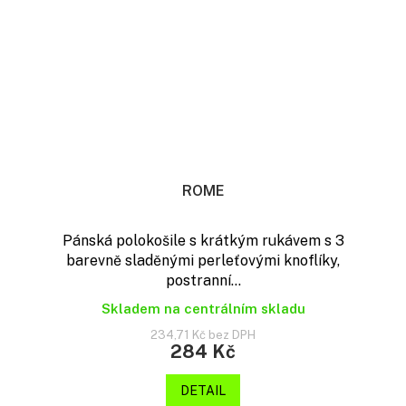
ROME
Pánská polokošile s krátkým rukávem s 3
barevně sladěnými perleťovými knoflíky,
postranní...
Skladem na centrálním skladu
234,71 Kč bez DPH
284 Kč
DETAIL