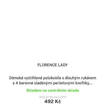
FLORENCE LADY
Dámská vyštíhlená polokošile s dlouhým rukávem
s 4 barevně sladěnými perleťovými knoflíky,...
Skladem na centrálním skladu
406,61 Kč bez DPH
492 Kč