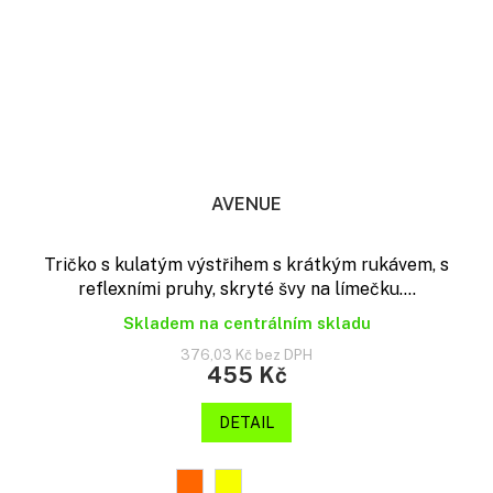
AVENUE
Tričko s kulatým výstřihem s krátkým rukávem, s
reflexními pruhy, skryté švy na límečku....
Skladem na centrálním skladu
376,03 Kč bez DPH
455 Kč
DETAIL