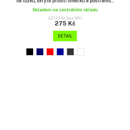
na tužku, skryté prošití límečku a postranní...
Skladem na centrálním skladu
227,27 Kč bez DPH
275 Kč
DETAIL