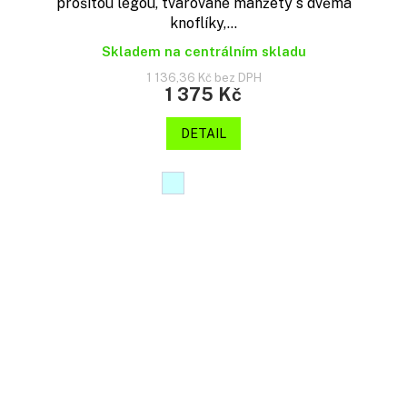
prošitou légou, tvarované manžety s dvěma
knoflíky,...
Skladem na centrálním skladu
1 136,36 Kč bez DPH
1 375 Kč
DETAIL