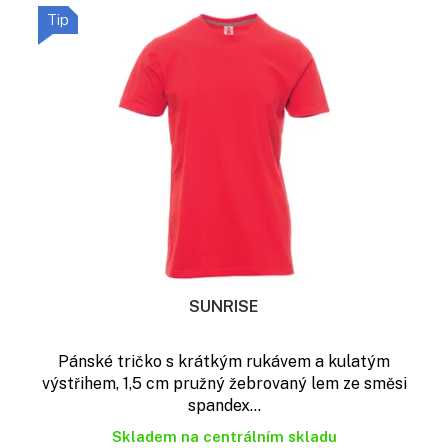
o
ý
d
Tip
p
u
i
k
s
t
p
ů
r
o
d
u
k
t
ů
SUNRISE
Pánské tričko s krátkým rukávem a kulatým
výstřihem, 1,5 cm pružný žebrovaný lem ze směsi
spandex...
Skladem na centrálním skladu