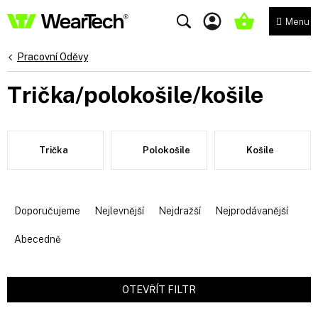
Přejít
na
NÁKUPNÍ
obsah
KOŠÍK
Pracovní Oděvy
Trička/polokošile/košile
Trička
Polokošile
Košile
Ř
a
Doporučujeme
Nejlevnější
Nejdražší
Nejprodávanější
z
e
Abecedně
n
í
p
OTEVŘÍT FILTR
r
V