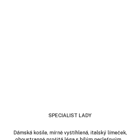
SPECIALIST LADY
Dámská košile, mírně vyštíhlená, italský límeček,
oboustranně prošitá léga s bílým perleťovým...