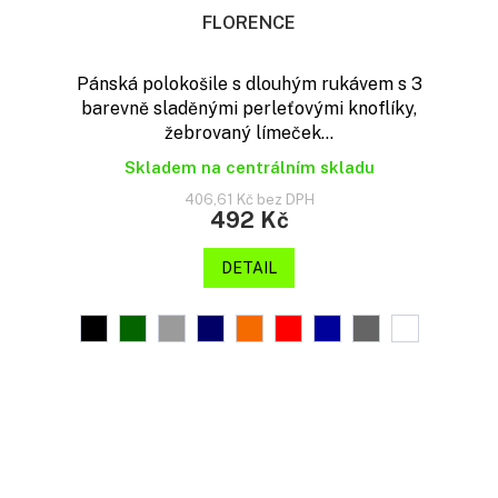
FLORENCE
Pánská polokošile s dlouhým rukávem s 3
barevně sladěnými perleťovými knoflíky,
žebrovaný límeček...
Skladem na centrálním skladu
406,61 Kč bez DPH
492 Kč
DETAIL