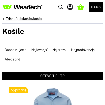
Přejít
na
NÁKUPNÍ
obsah
KOŠÍK
Trička/polokošile/košile
Košile
Ř
a
Doporučujeme
Nejlevnější
Nejdražší
Nejprodávanější
z
e
Abecedně
n
í
p
OTEVŘÍT FILTR
r
V
o
ý
d
Výprodej
p
u
i
k
s