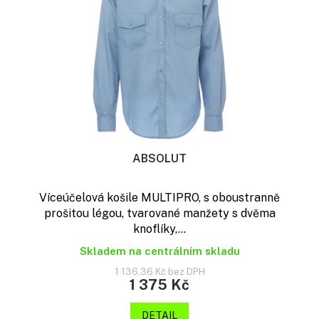
t
p
ů
r
o
d
u
k
t
ů
ABSOLUT
Víceúčelová košile MULTIPRO, s oboustranně
prošitou légou, tvarované manžety s dvěma
knoflíky,...
Skladem na centrálním skladu
1 136,36 Kč bez DPH
1 375 Kč
DETAIL