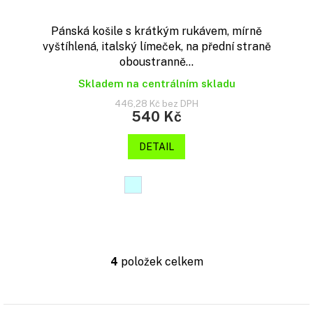
Pánská košile s krátkým rukávem, mírně
vyštíhlená, italský límeček, na přední straně
oboustranně...
Skladem na centrálním skladu
446,28 Kč bez DPH
540 Kč
DETAIL
4
položek celkem
O
v
l
á