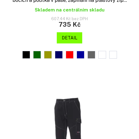
bocích a poutka v pase, zapínání na plastový zip...
Skladem na centrálním skladu
607,44 Kč bez DPH
735 Kč
DETAIL