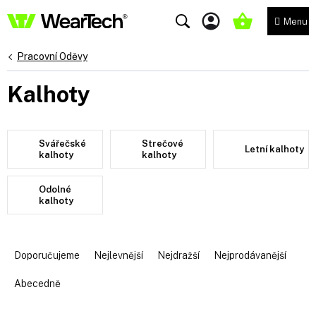
Přejít
na
NÁKUPNÍ
obsah
KOŠÍK
Pracovní Oděvy
Kalhoty
Svářečské
Strečové
Letní kalhoty
kalhoty
kalhoty
Odolné
kalhoty
Ř
a
Doporučujeme
Nejlevnější
Nejdražší
Nejprodávanější
z
e
Abecedně
n