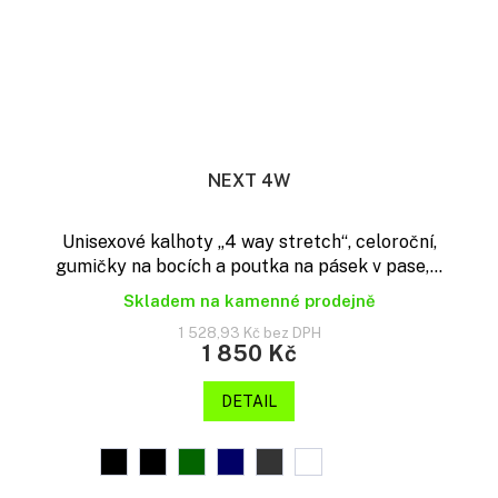
NEXT 4W
Unisexové kalhoty „4 way stretch“, celoroční,
gumičky na bocích a poutka na pásek v pase,...
Skladem na kamenné prodejně
1 528,93 Kč bez DPH
1 850 Kč
DETAIL