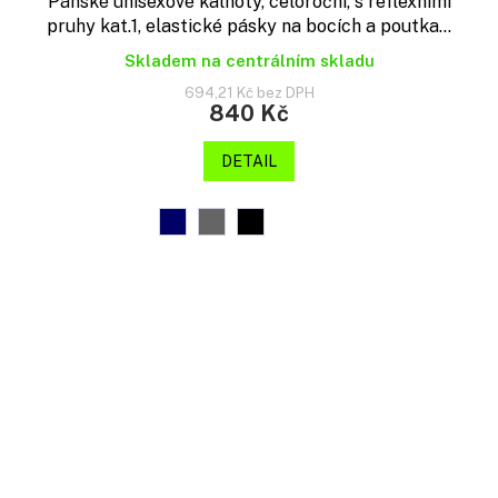
Pánské unisexové kalhoty, celoroční, s reflexními
pruhy kat.1, elastické pásky na bocích a poutka...
Skladem na centrálním skladu
694,21 Kč bez DPH
840 Kč
DETAIL