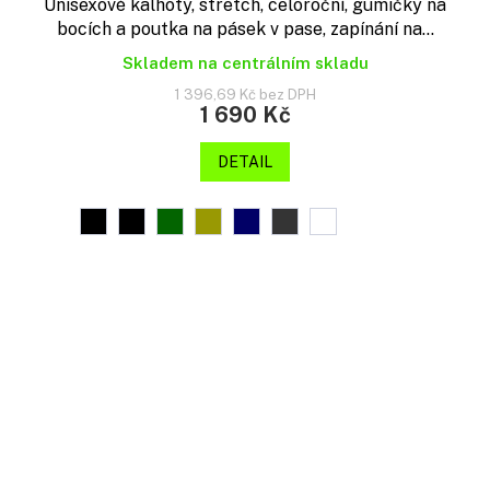
Unisexové kalhoty, stretch, celoroční, gumičky na
bocích a poutka na pásek v pase, zapínání na...
Skladem na centrálním skladu
1 396,69 Kč bez DPH
1 690 Kč
DETAIL