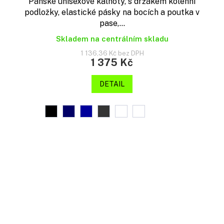
Pánské unisexové kalhoty, s držákem kolenní
podložky, elastické pásky na bocích a poutka v
pase,...
Skladem na centrálním skladu
1 136,36 Kč bez DPH
1 375 Kč
DETAIL