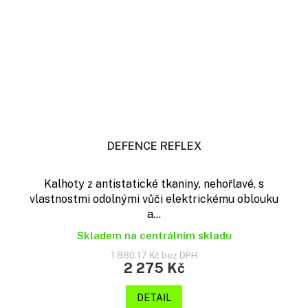
DEFENCE REFLEX
Kalhoty z antistatické tkaniny, nehořlavé, s
vlastnostmi odolnými vůči elektrickému oblouku
a...
Skladem na centrálním skladu
1 880,17 Kč bez DPH
2 275 Kč
DETAIL