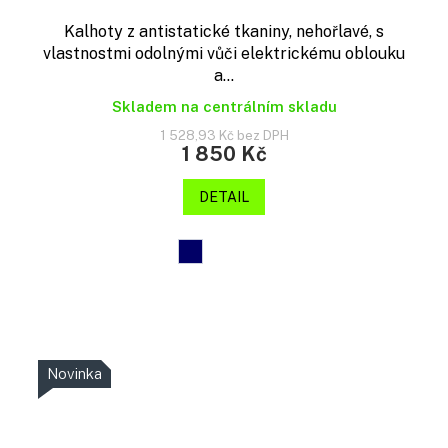
Kalhoty z antistatické tkaniny, nehořlavé, s
vlastnostmi odolnými vůči elektrickému oblouku
a...
Skladem na centrálním skladu
1 528,93 Kč bez DPH
1 850 Kč
DETAIL
Novinka