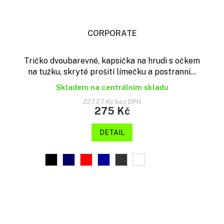
CORPORATE
Tričko dvoubarevné, kapsička na hrudi s očkem
na tužku, skryté prošití límečku a postranní...
Skladem na centrálním skladu
227,27 Kč bez DPH
275 Kč
DETAIL