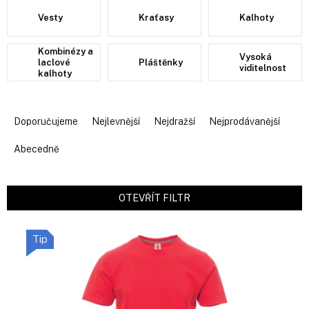
Vesty
Kraťasy
Kalhoty
Kombinézy a
Vysoká
laclové
Pláštěnky
viditelnost
kalhoty
Ř
a
Doporučujeme
Nejlevnější
Nejdražší
Nejprodávanější
z
e
Abecedně
n
í
p
OTEVŘÍT FILTR
r
V
o
ý
d
Tip
p
u
i
k
s
t
p
ů
r