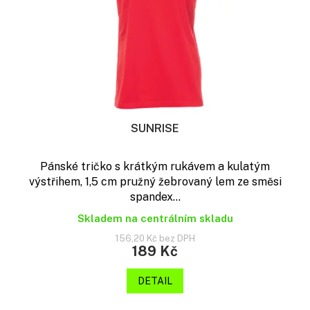
o
d
u
k
t
ů
SUNRISE
Pánské tričko s krátkým rukávem a kulatým
výstřihem, 1,5 cm pružný žebrovaný lem ze směsi
spandex...
Skladem na centrálním skladu
156,20 Kč bez DPH
189 Kč
DETAIL