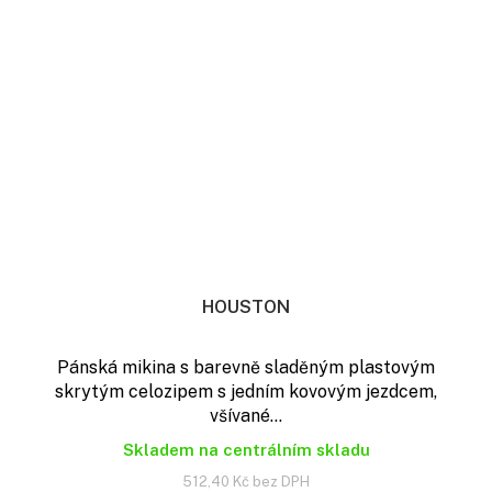
HOUSTON
Pánská mikina s barevně sladěným plastovým
skrytým celozipem s jedním kovovým jezdcem,
všívané...
Skladem na centrálním skladu
512,40 Kč bez DPH