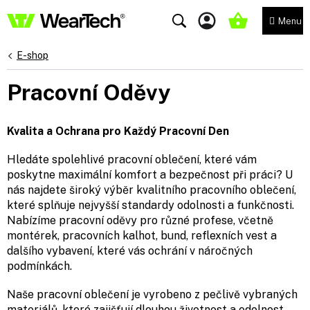
Přejít
na
NÁKUPNÍ
obsah
KOŠÍK
E-shop
Pracovní Oděvy
Kvalita a Ochrana pro Každý Pracovní Den
Hledáte spolehlivé pracovní oblečení, které vám
poskytne maximální komfort a bezpečnost při práci? U
nás najdete široký výběr kvalitního pracovního oblečení,
které splňuje nejvyšší standardy odolnosti a funkčnosti.
Nabízíme pracovní oděvy pro různé profese, včetně
montérek, pracovních kalhot, bund, reflexních vest a
dalšího vybavení, které vás ochrání v náročných
podmínkách.
Naše pracovní oblečení je vyrobeno z pečlivě vybraných
materiálů, které zajišťují dlouhou životnost a odolnost