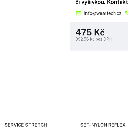
či výšivkou. Kontakt
info
@
weartech.cz
475 Kč
392,56 Kč bez DPH
Měrná
cena:
SERVICE STRETCH
SET- NYLON REFLEX