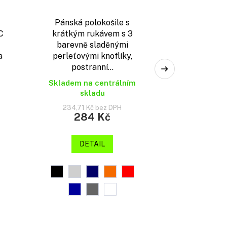
Pánská polokošile s
C
krátkým rukávem s 3
barevně sladěnými
a
perleťovými knoflíky,
postranní...
Skladem na centrálním
skladu
234,71 Kč bez DPH
284 Kč
DETAIL