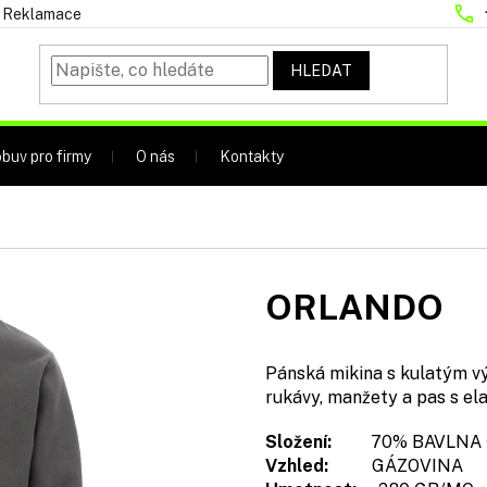
Reklamace
HLEDAT
buv pro firmy
O nás
Kontakty
ORLANDO
Pánská mikina s kulatým vý
rukávy, manžety a pas s el
Složení:
70% BAVLNA +
Vzhled:
GÁZOVINA