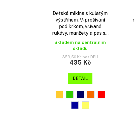
Dětská mikina s kulatým
výstřihem, V-prošívání
pod krkem, všívané
rukávy, manžety a pas s...
Skladem na centrálním
skladu
359,50 Kč bez DPH
435 Kč
DETAIL