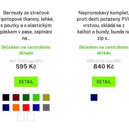
Bermudy ze strečové
Nepromokavý komplet,
ripstopové tkaniny, lehké,
proti dešti potažený PV
s poutky a s elastickým
vrstvou, skládá se z
páskem v pase, zapínání
kalhot a bundy, bunda n
na...
zip s...
Skladem na centrálním
Skladem na centrálním
skladu
skladu
491,74 Kč bez DPH
694,21 Kč bez DPH
595 Kč
840 Kč
DETAIL
DETAIL