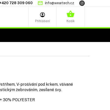
+420 728 309 060
info@weartech.cz
NÁKUPNÍ
KOŠÍK
střihem, V-prošívání pod krkem, všívané
astickým žebrováním, zesílené švy.
 30% POLYESTER