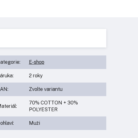
ategorie
:
E-shop
áruka
:
2 roky
EAN
:
Zvolte variantu
70% COTTON + 30%
ateriál
:
POLYESTER
ohlaví
:
Muži