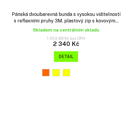
Pánská dvoubarevná bunda s vysokou viditelností
s reflexními pruhy 3M, plastový zip s kovovým...
Skladem na centrálním skladu
1 933,88 Kč bez DPH
2 340 Kč
DETAIL