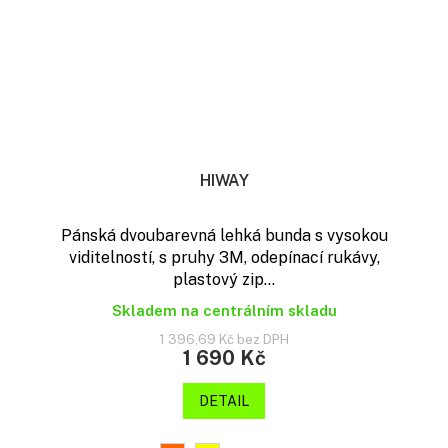
HIWAY
Pánská dvoubarevná lehká bunda s vysokou
viditelností, s pruhy 3M, odepínací rukávy,
plastový zip...
Skladem na centrálním skladu
1 396,69 Kč bez DPH
1 690 Kč
DETAIL