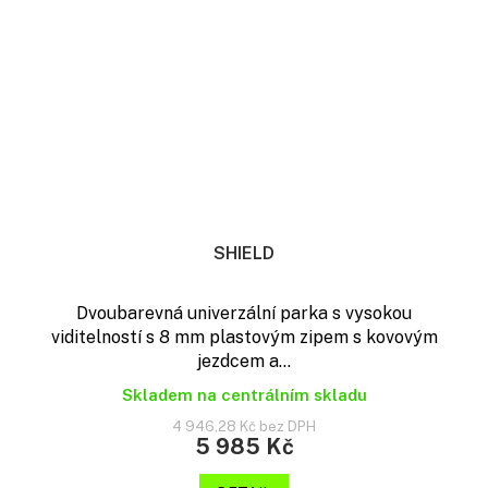
SHIELD
Dvoubarevná univerzální parka s vysokou
viditelností s 8 mm plastovým zipem s kovovým
jezdcem a...
Skladem na centrálním skladu
4 946,28 Kč bez DPH
5 985 Kč