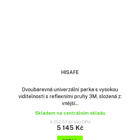
HISAFE
Dvoubarevná univerzální parka s vysokou
viditelností s reflexními pruhy 3M, složená z:
vnější...
Skladem na centrálním skladu
4 252,07 Kč bez DPH
5 145 Kč