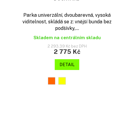
Parka univerzální, dvoubarevná, vysoká
viditelnost, skládá se z: vnější bunda bez
podšívky,...
Skladem na centrálním skladu
2 293,39 Kč bez DPH
2 775 Kč
DETAIL