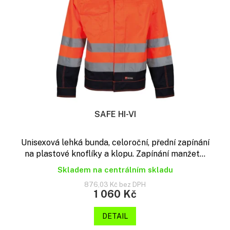
t
p
ů
r
o
d
u
k
t
ů
SAFE HI-VI
Unisexová lehká bunda, celoroční, přední zapínání
na plastové knoflíky a klopu. Zapínání manžet...
Skladem na centrálním skladu
876,03 Kč bez DPH
1 060 Kč
DETAIL