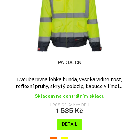
PADDOCK
Dvoubarevná lehká bunda, vysoká viditelnost,
reflexní pruhy, skrytý celozip, kapuce v límci,...
Skladem na centrálním skladu
1 268,60 Kč bez DPH
1 535 Kč
DETAIL