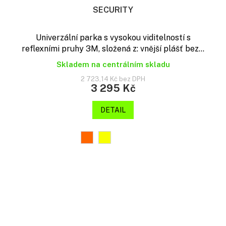
SECURITY
Univerzální parka s vysokou viditelností s
reflexními pruhy 3M, složená z: vnější plášť bez...
Skladem na centrálním skladu
2 723,14 Kč bez DPH
3 295 Kč
DETAIL