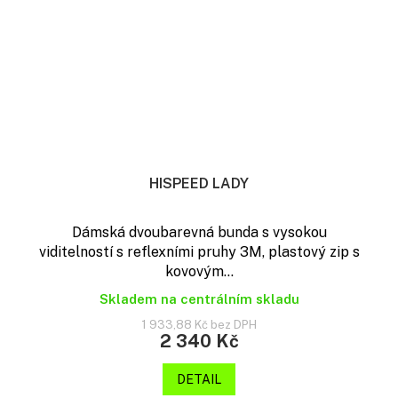
HISPEED LADY
Dámská dvoubarevná bunda s vysokou
viditelností s reflexními pruhy 3M, plastový zip s
kovovým...
Skladem na centrálním skladu
1 933,88 Kč bez DPH
2 340 Kč
DETAIL