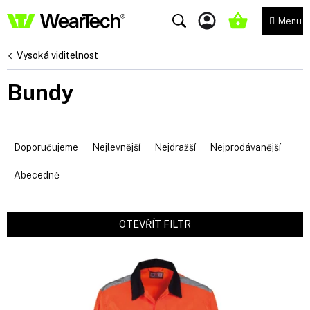
Přejít
na
NÁKUPNÍ
obsah
KOŠÍK
Vysoká viditelnost
Bundy
Ř
a
Doporučujeme
Nejlevnější
Nejdražší
Nejprodávanější
z
e
Abecedně
n
í
p
OTEVŘÍT FILTR
r
V
o
ý
d
p
u
i
k
s