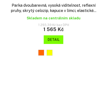
Parka dvoubarevná, vysoká viditelnost, reflexní
pruhy, skrytý celozip, kapuce v límci, elastické...
Skladem na centrálním skladu
1 293,39 Kč bez DPH
1 565 Kč
DETAIL