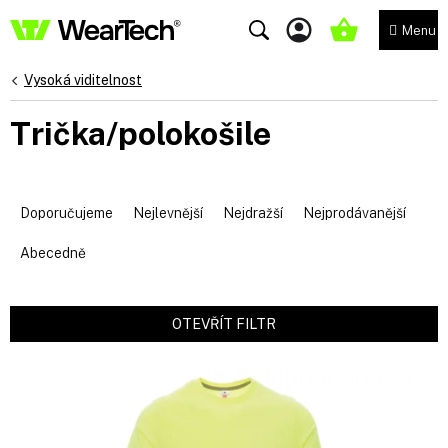
Přejít
na
NÁKUPNÍ
obsah
KOŠÍK
Vysoká viditelnost
Trička/polokošile
Ř
a
Doporučujeme
Nejlevnější
Nejdražší
Nejprodávanější
z
e
Abecedně
n
í
p
OTEVŘÍT FILTR
r
V
o
ý
d
p
u
i
k
s