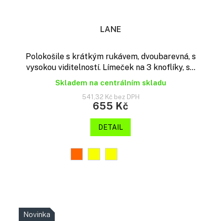
LANE
Polokošile s krátkým rukávem, dvoubarevná, s
vysokou viditelností. Límeček na 3 knoflíky, s...
Skladem na centrálním skladu
541,32 Kč bez DPH
655 Kč
DETAIL
Novinka