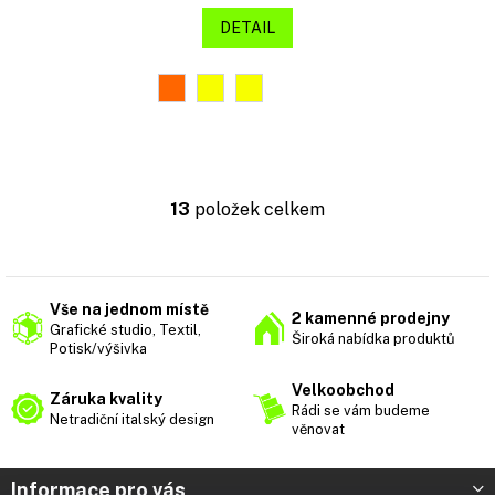
DETAIL
13
položek celkem
O
v
l
á
d
Vše na jednom místě
2 kamenné prodejny
a
Grafické studio, Textil,
Široká nabídka produktů
c
Potisk/výšivka
í
p
Velkoobchod
Záruka kvality
r
Rádi se vám budeme
Netradiční italský design
v
věnovat
k
y
Z
Informace pro vás
v