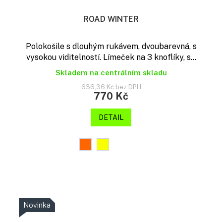
ROAD WINTER
Polokošile s dlouhým rukávem, dvoubarevná, s
vysokou viditelností. Límeček na 3 knoflíky, s...
Skladem na centrálním skladu
636,36 Kč bez DPH
770 Kč
DETAIL
Novinka