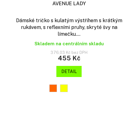
AVENUE LADY
Dámské tričko s kulatým výstřihem s krátkým
rukávem, s reflexními pruhy, skryté švy na
límečku....
Skladem na centrálním skladu
376,03 Kč bez DPH
455 Kč
DETAIL