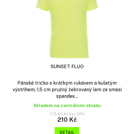
t
p
ů
r
o
d
u
k
t
ů
SUNSET FLUO
Pánské tričko s krátkým rukávem a kulatým
výstřihem, 1,5 cm pružný žebrovaný lem ze směsi
spandex...
Skladem na centrálním skladu
173,55 Kč bez DPH
210 Kč
DETAIL