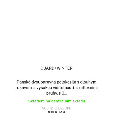
GUARD+WINTER
Pánská dvoubarevná polokošile s dlouhým
rukávem, s vysokou viditelností, s reflexními
pruhy, s 3...
Skladem na centrálním skladu
566,12 Kč bez DPH
685 Kč