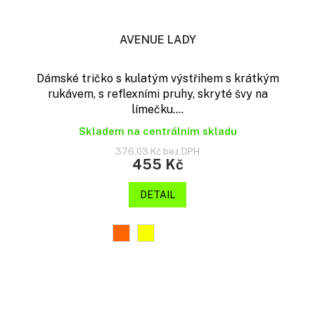
AVENUE LADY
Dámské tričko s kulatým výstřihem s krátkým
rukávem, s reflexními pruhy, skryté švy na
límečku....
Skladem na centrálním skladu
376,03 Kč bez DPH
455 Kč
DETAIL