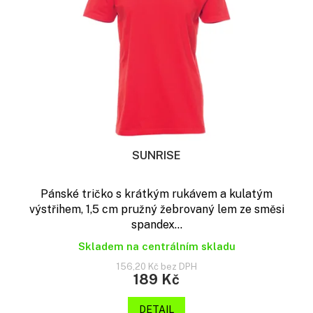
t
p
ů
r
o
d
u
k
t
ů
SUNRISE
Pánské tričko s krátkým rukávem a kulatým
výstřihem, 1,5 cm pružný žebrovaný lem ze směsi
spandex...
Skladem na centrálním skladu
156,20 Kč bez DPH
189 Kč
DETAIL