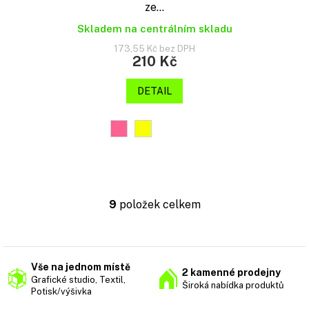
ze...
Skladem na centrálním skladu
173,55 Kč bez DPH
210 Kč
DETAIL
9
položek celkem
O
v
l
á
d
Vše na jednom místě
2 kamenné prodejny
a
Grafické studio, Textil,
Široká nabídka produktů
c
Potisk/výšivka
í