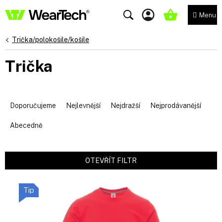
Přejít
na
NÁKUPNÍ
obsah
KOŠÍK
Trička/polokošile/košile
Trička
Ř
a
Doporučujeme
Nejlevnější
Nejdražší
Nejprodávanější
z
e
Abecedně
n
í
p
OTEVŘÍT FILTR
r
V
o
ý
d
Tip
p
u
i
k
s