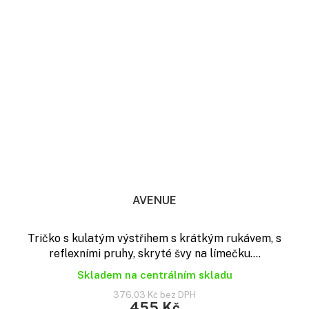
AVENUE
Tričko s kulatým výstřihem s krátkým rukávem, s
reflexními pruhy, skryté švy na límečku....
Skladem na centrálním skladu
376,03 Kč bez DPH
455 Kč