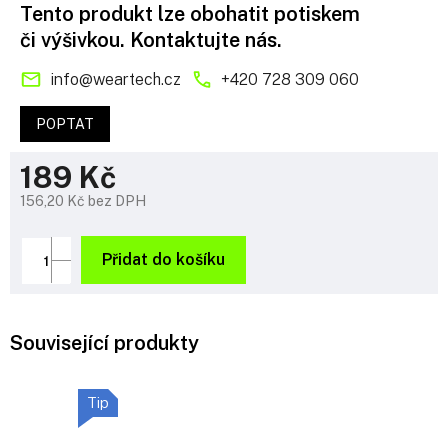
Tento produkt lze obohatit potiskem
či výšivkou. Kontaktujte nás.
info
@
weartech.cz
+420 728 309 060
POPTAT
189 Kč
156,20 Kč bez DPH
Měrná
cena:
Přidat do košíku
Související produkty
Tip