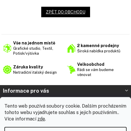
ZPĚT DO OBCHODU
Vše na jednom místě
2 kamenné prodejny
Grafické studio, Textil,
Široká nabídka produktů
Potisk/výšivka
Velkoobchod
Záruka kvality
Rádi se vám budeme
Netradiční italský design
věnovat
Z
Informace pro vás
á
p
Prodejna Nymburk
Tento web používá soubory cookie. Dalším procházením
a
tohoto webu vyjadřujete souhlas s jejich používáním..
t
Prodejna Solnice
Více informací
zde
.
í
Vážení zákazníci, chtěli bychom vás informovat, že od 3. 8.
2026 do 18. 8. 2026 máme celofiremní dovolenou. Během této