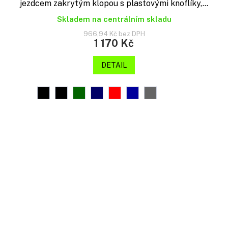
jezdcem zakrytým klopou s plastovými knoflíky,...
Skladem na centrálním skladu
966,94 Kč bez DPH
1 170 Kč
DETAIL