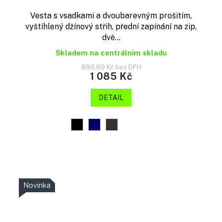
Vesta s vsadkami a dvoubarevným prošitím,
vyštíhlený džínový střih, přední zapínání na zip,
dvě...
Skladem na centrálním skladu
896,69 Kč bez DPH
1 085 Kč
DETAIL
Novinka