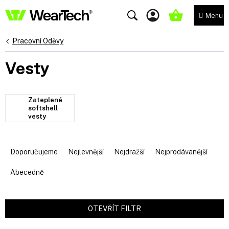
Přejít
na
NÁKUPNÍ
obsah
KOŠÍK
Pracovní Oděvy
Vesty
Zateplené
softshell
vesty
Ř
a
Doporučujeme
Nejlevnější
Nejdražší
Nejprodávanější
z
e
Abecedně
n
í
p
OTEVŘÍT FILTR
r
V