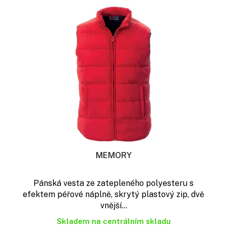
o
ý
d
p
u
i
k
s
t
p
ů
r
o
d
u
k
t
ů
MEMORY
Pánská vesta ze zatepleného polyesteru s
efektem péřové náplně, skrytý plastový zip, dvě
vnější...
Skladem na centrálním skladu