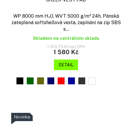
WP 8000 mm H₂O, WVT 5000 g/m² 24h. Pánská
zateplená softshellová vesta, zapínání na zip SBS
s...
Skladem na centrálním skladu
1 305,79 Kč bez DPH
1 580 Kč
DETAIL
Novinka