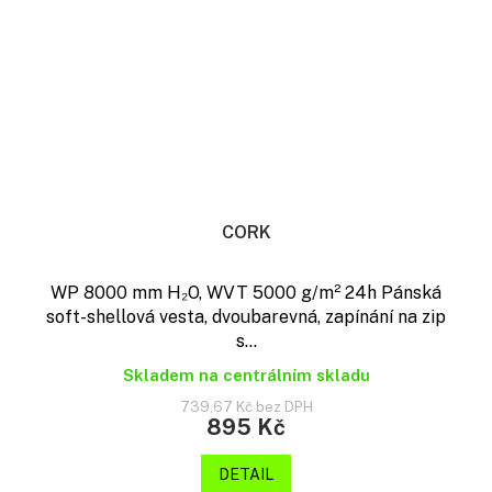
CORK
WP 8000 mm H₂O, WVT 5000 g/m² 24h Pánská
soft-shellová vesta, dvoubarevná, zapínání na zip
s...
Skladem na centrálním skladu
739,67 Kč bez DPH
895 Kč
DETAIL