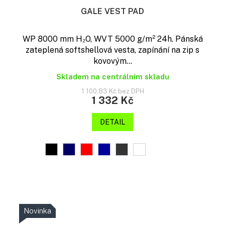
GALE VEST PAD
WP 8000 mm H₂O, WVT 5000 g/m² 24h. Pánská
zateplená softshellová vesta, zapínání na zip s
kovovým...
Skladem na centrálním skladu
1 100,83 Kč bez DPH
1 332 Kč
DETAIL
Novinka