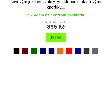
kovovým jezdcem zakrytým klopou s plastovými
knoflíky,...
Skladem na centrálním skladu
714,88 Kč bez DPH
865 Kč
DETAIL