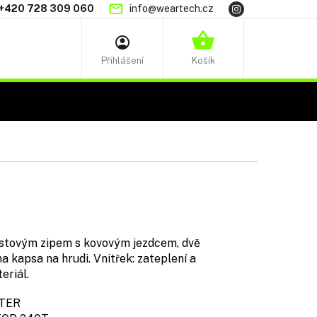
+420 728 309 060
info@weartech.cz
NÁKUPNÍ
KOŠÍK
stovým zipem s kovovým jezdcem, dvě
na kapsa na hrudi. Vnitřek: zateplení a
eriál.
TER