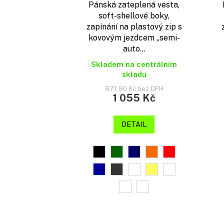
Pánská zateplená vesta,
soft-shellové boky,
zapínání na plastový zip s
kovovým jezdcem „semi-
auto...
Skladem na centrálním
skladu
871,90 Kč bez DPH
1 055 Kč
DETAIL