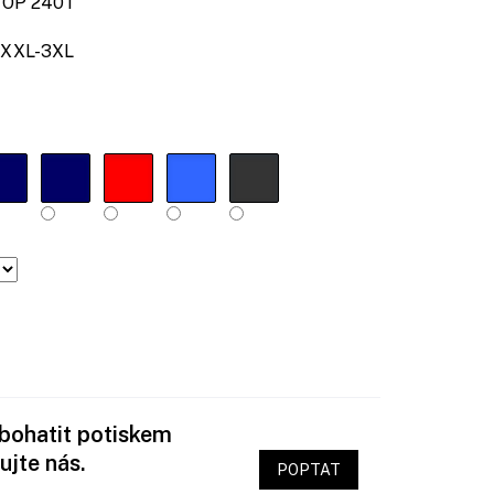
P 240T
XXL-3XL
obohatit potiskem
ujte nás.
POPTAT