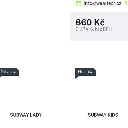
info
@
weartech.cz
860 Kč
710,74 Kč bez DPH
Měrná
cena:
Novinka
Novinka
SUBWAY LADY
SUBWAY KIDS