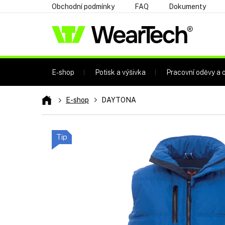
Přejít
Obchodní podmínky
FAQ
Dokumenty
na
obsah
E-shop
Potisk a výšivka
Pracovní oděvy a o
Domů
E-shop
DAYTONA
Tip