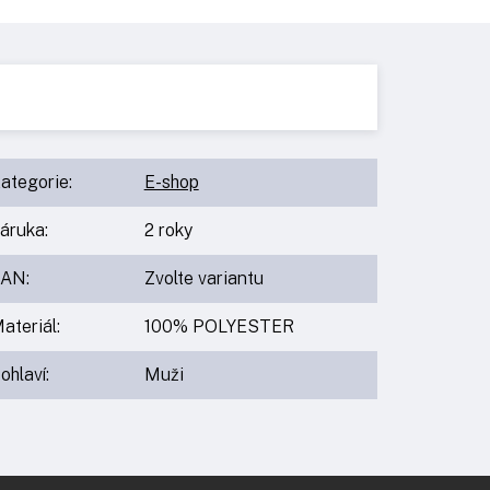
ategorie
:
E-shop
áruka
:
2 roky
EAN
:
Zvolte variantu
ateriál
:
100% POLYESTER
ohlaví
:
Muži