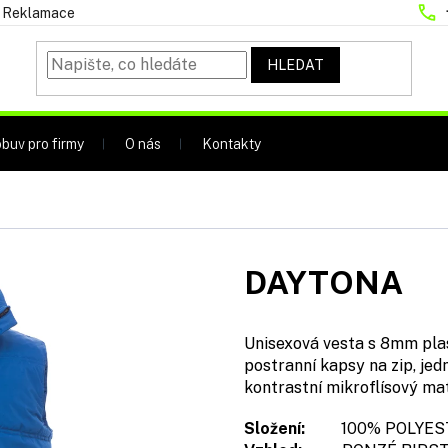
Reklamace
HLEDAT
buv pro firmy
O nás
Kontakty
DAYTONA
Unisexová vesta s 8mm pla
postranní kapsy na zip, jed
kontrastní mikroflísový mat
Složení:
100% POLYES