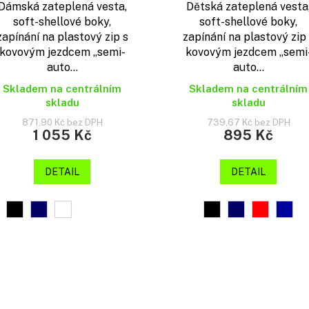
Dámská zateplená vesta,
Dětská zateplená vesta
soft-shellové boky,
soft-shellové boky,
zapínání na plastový zip s
zapínání na plastový zip
kovovým jezdcem „semi-
kovovým jezdcem „semi
auto...
auto...
Skladem na centrálním
Skladem na centrálním
skladu
skladu
871,90 Kč bez DPH
739,67 Kč bez DPH
1 055 Kč
895 Kč
DETAIL
DETAIL