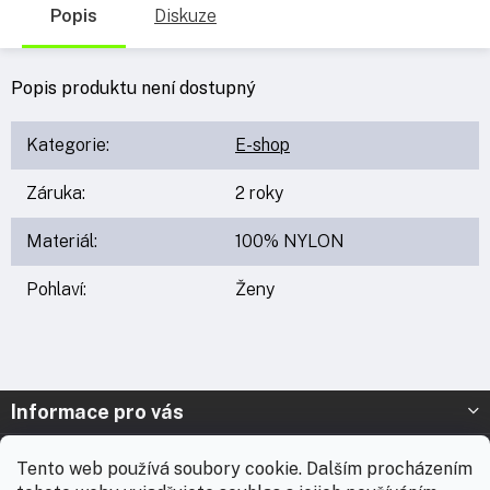
Popis
Diskuze
Popis produktu není dostupný
Kategorie
:
E-shop
Záruka
:
2 roky
Materiál
:
100% NYLON
Pohlaví
:
Ženy
Z
Informace pro vás
á
p
Prodejna Nymburk
Tento web používá soubory cookie. Dalším procházením
a