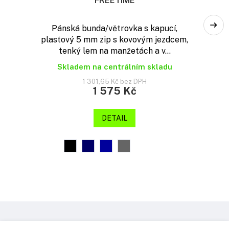
FREETIME
Pánská bunda/větrovka s kapucí,
plastový 5 mm zip s kovovým jezdcem,
tenký lem na manžetách a v...
Skladem na centrálním skladu
1 301,65 Kč bez DPH
1 575 Kč
DETAIL