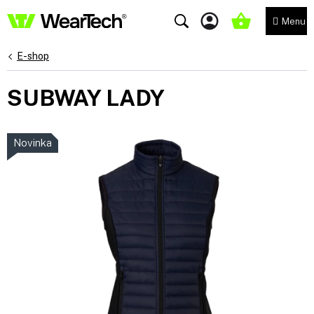
Přejít
na
NÁKUPNÍ
obsah
KOŠÍK
E-shop
SUBWAY LADY
Novinka