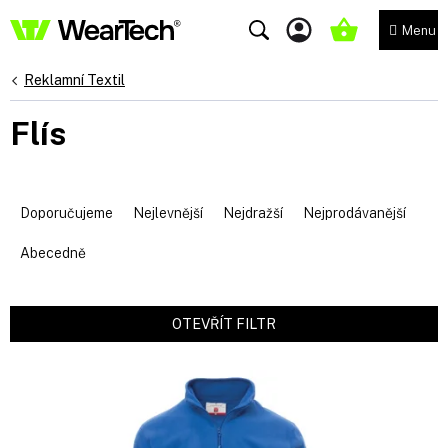
Přejít
na
NÁKUPNÍ
obsah
KOŠÍK
Reklamní Textil
Flís
Ř
a
Doporučujeme
Nejlevnější
Nejdražší
Nejprodávanější
z
e
Abecedně
n
í
p
OTEVŘÍT FILTR
r
V
o
ý
d
p
u
i
k
s