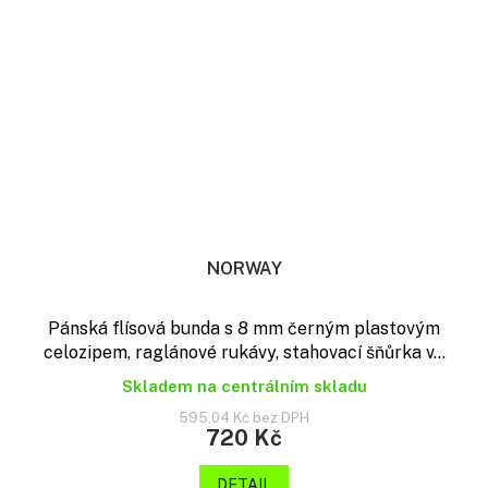
NORWAY
Pánská flísová bunda s 8 mm černým plastovým
celozipem, raglánové rukávy, stahovací šňůrka v...
Skladem na centrálním skladu
595,04 Kč bez DPH
720 Kč
DETAIL