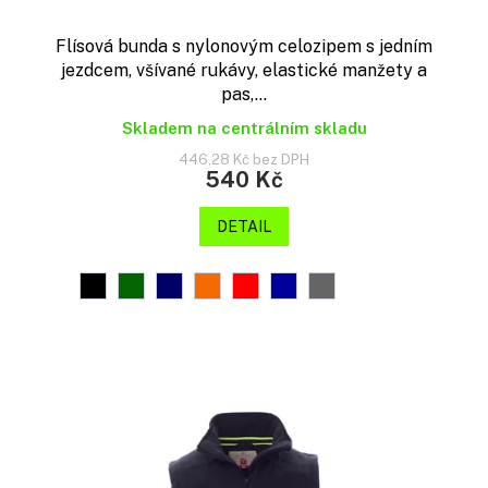
Flísová bunda s nylonovým celozipem s jedním
jezdcem, všívané rukávy, elastické manžety a
pas,...
Skladem na centrálním skladu
446,28 Kč bez DPH
540 Kč
DETAIL