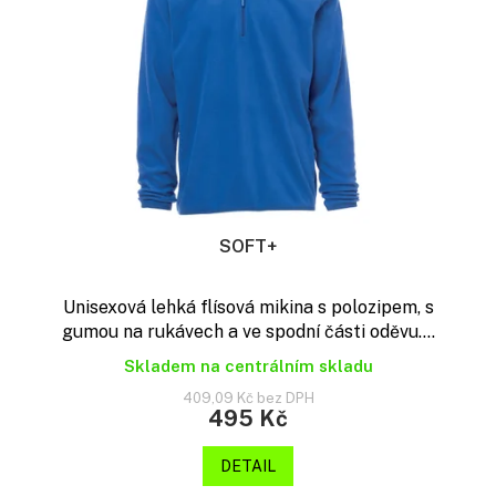
t
p
ů
r
o
d
u
k
t
ů
SOFT+
Unisexová lehká flísová mikina s polozipem, s
gumou na rukávech a ve spodní části oděvu....
Skladem na centrálním skladu
409,09 Kč bez DPH
495 Kč
DETAIL