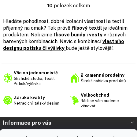
10
položek celkem
O
v
l
Hledáte pohodlnost, dobré izolační vlastnosti a textil
á
příjemný na omak? Tak právě
flísový textil
je ideálním
d
produktem. Nabízíme
flísové bundy
i
vesty
v různých
a
barevných kombinacích. Navíc s kombinací
vlastního
c
designu
potisku či výšivky
bude ještě stylovější.
í
p
r
v
k
Vše na jednom místě
2 kamenné prodejny
y
Grafické studio, Textil,
Široká nabídka produktů
v
Potisk/výšivka
ý
p
Velkoobchod
Záruka kvality
i
Rádi se vám budeme
Netradiční italský design
věnovat
s
u
Z
Informace pro vás
á
p
Prodejna Nymburk