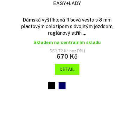
EASY+LADY
Dámská vyštíhlená flísová vesta s 8 mm
plastovým celozipem s dvojitým jezdcem,
raglánový střih,...
Skladem na centrálním skladu
553,72 Kč bez DPH
670 Kč
DETAIL