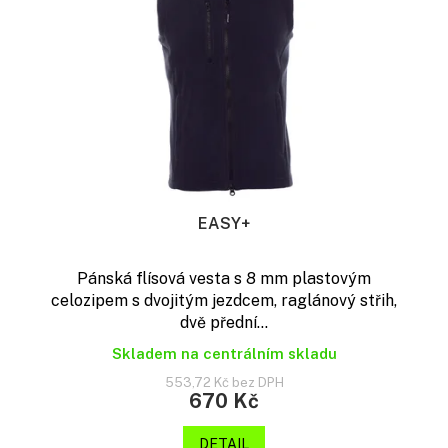
EASY+
Pánská flísová vesta s 8 mm plastovým
celozipem s dvojitým jezdcem, raglánový střih,
dvě přední...
Skladem na centrálním skladu
553,72 Kč bez DPH
670 Kč
DETAIL