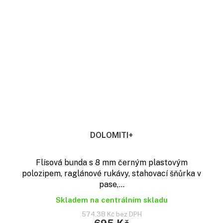
DOLOMITI+
Flísová bunda s 8 mm černým plastovým
polozipem, raglánové rukávy, stahovací šňůrka v
pase,...
Skladem na centrálním skladu
574,38 Kč bez DPH