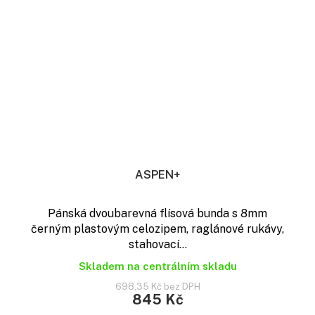
ASPEN+
Pánská dvoubarevná flísová bunda s 8mm
černým plastovým celozipem, raglánové rukávy,
stahovací...
Skladem na centrálním skladu
698,35 Kč bez DPH
845 Kč