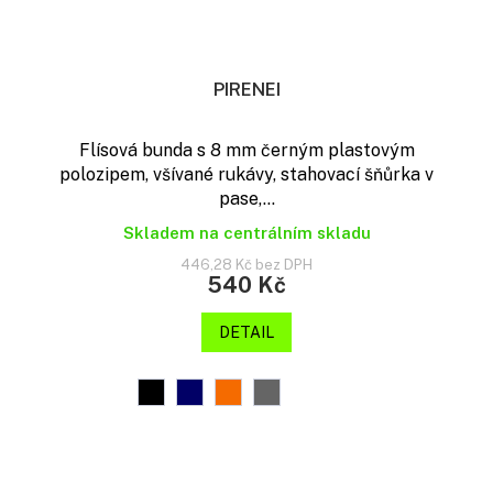
PIRENEI
Flísová bunda s 8 mm černým plastovým
polozipem, všívané rukávy, stahovací šňůrka v
pase,...
Skladem na centrálním skladu
446,28 Kč bez DPH
540 Kč
DETAIL