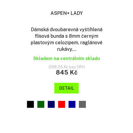
ASPEN+ LADY
Dámská dvoubarevná vyštíhlená
flísová bunda s 8mm černým
plastovým celozipem, raglánové
rukávy,...
Skladem na centrálním skladu
698,35 Kč bez DPH
845 Kč
DETAIL