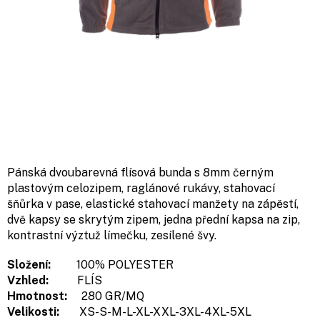
Pánská dvoubarevná flísová bunda s 8mm černým
plastovým celozipem, raglánové rukávy, stahovací
šňůrka v pase, elastické stahovací manžety na zápěstí,
dvě kapsy se skrytým zipem, jedna přední kapsa na zip,
kontrastní výztuž límečku, zesílené švy.
Složení:
100% POLYESTER
Vzhled:
FLÍS
Hmotnost:
280 GR/MQ
Velikosti:
XS-S-M-L-XL-XXL-3XL-4XL-5XL