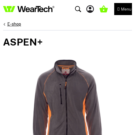
Přejít
na
NÁKUPNÍ
obsah
KOŠÍK
E-shop
ASPEN+