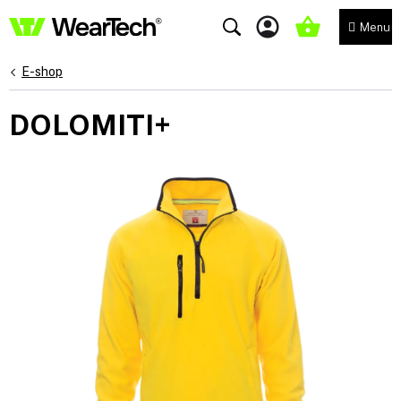
Přejít
na
NÁKUPNÍ
obsah
KOŠÍK
E-shop
DOLOMITI+