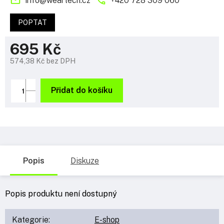
info
@
weartech.cz
+420 728 309 060
POPTAT
695 Kč
574,38 Kč bez DPH
Měrná
cena:
Přidat do košíku
Popis
Diskuze
Popis produktu není dostupný
Kategorie
:
E-shop