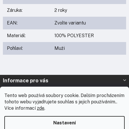
Záruka
:
2 roky
EAN
:
Zvolte variantu
Materiál
:
100% POLYESTER
Pohlaví
:
Muži
Z
Informace pro vás
á
p
Prodejna Nymburk
Tento web používá soubory cookie. Dalším procházením
a
tohoto webu vyjadřujete souhlas s jejich používáním..
t
Prodejna Solnice
Více informací
zde
.
í
Vážení zákazníci, chtěli bychom vás informovat, že od 3. 8.
Kontakt
2026 do 18. 8. 2026 máme celofiremní dovolenou. Během této
Nastavení
doby nebudou expedovány žádné zásilky ani realizovány