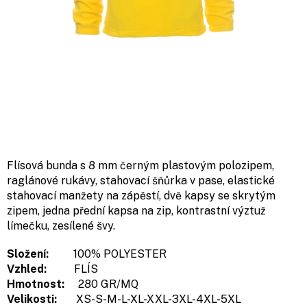
Flísová bunda s 8 mm černým plastovým polozipem,
raglánové rukávy, stahovací šňůrka v pase, elastické
stahovací manžety na zápěstí, dvě kapsy se skrytým
zipem, jedna přední kapsa na zip, kontrastní výztuž
límečku, zesílené švy.
Složení:
100% POLYESTER
Vzhled:
FLÍS
Hmotnost:
280 GR/MQ
Velikosti:
XS-S-M-L-XL-XXL-3XL-4XL-5XL