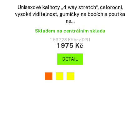
Unisexové kalhoty „4 way stretch“, celoroční,
vysoká viditelnost, gumičky na bocích a poutka
na...
Skladem na centrálním skladu
1 632,23 Kč bez DPH
1 975 Kč
DETAIL