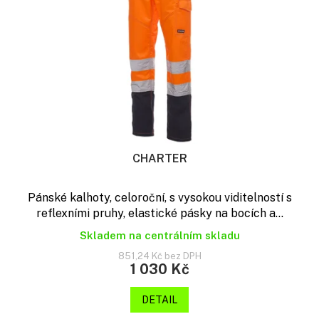
t
p
ů
r
o
d
u
k
t
ů
CHARTER
Pánské kalhoty, celoroční, s vysokou viditelností s
reflexními pruhy, elastické pásky na bocích a...
Skladem na centrálním skladu
851,24 Kč bez DPH
1 030 Kč
DETAIL