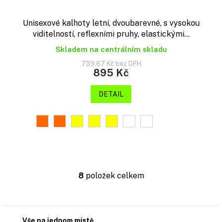
Unisexové kalhoty letní, dvoubarevné, s vysokou
viditelností, reflexními pruhy, elastickými...
Skladem na centrálním skladu
739,67 Kč bez DPH
895 Kč
DETAIL
8
položek celkem
O
v
l
á
d
Vše na jednom místě