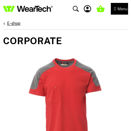
Přejít
na
NÁKUPNÍ
obsah
KOŠÍK
E-shop
CORPORATE