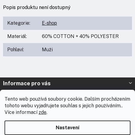
Popis produktu není dostupný
Kategorie
:
E-shop
Materiál
:
60% COTTON + 40% POLYESTER
Pohlaví
:
Muži
Z
Informace pro vás
á
p
Prodejna Nymburk
Tento web používá soubory cookie. Dalším procházením
a
tohoto webu vyjadřujete souhlas s jejich používáním..
t
Prodejna Solnice
Více informací
zde
.
í
Vážení zákazníci, chtěli bychom vás informovat, že od 3. 8.
Kontakt
2026 do 18. 8. 2026 máme celofiremní dovolenou. Během této
Nastavení
doby nebudou expedovány žádné zásilky ani realizovány
zakázky včetně brandingu. E-shop zůstává v provozu a