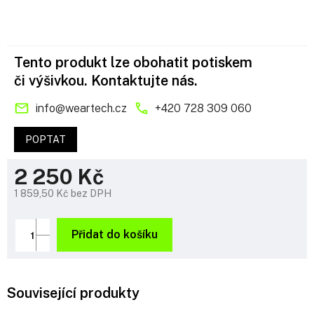
Tento produkt lze obohatit potiskem
či výšivkou. Kontaktujte nás.
info
@
weartech.cz
+420 728 309 060
POPTAT
2 250 Kč
1 859,50 Kč bez DPH
Měrná
cena:
Přidat do košíku
Související produkty