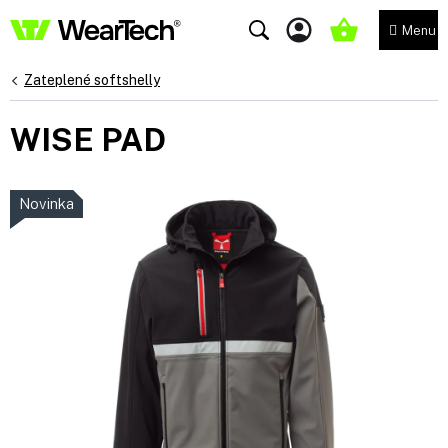
Přejít
na
NÁKUPNÍ
obsah
KOŠÍK
Zateplené softshelly
WISE PAD
Novinka