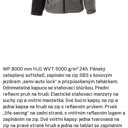
WP 8000 mm H₂O, WVT 5000 g/m² 24h. Pánský
zateplený softshell, zapínání na zip SBS s kovovým
jezdcem „semi-auto lock“ a přizpůsobeným taháčkem.
Odnímatelná kapuce se stahovací šňůrkou. Přední
reflexní pruh na hrudi. Elastické stahovací manžety na
suchý zip a vnitřní manžetka. Dvě boční kapsy na zip a
jedna kapsa na hrudi na zip s reflexním prvkem. Prvek
„life-saving“ na zadní straně, s vnitřním reflexním logem a
zapínáním na zip. Dvě vnitřní kapsy: jedna tvarovaná na
zip na pravé straně hrudi a jedna na tablet se zapínáním