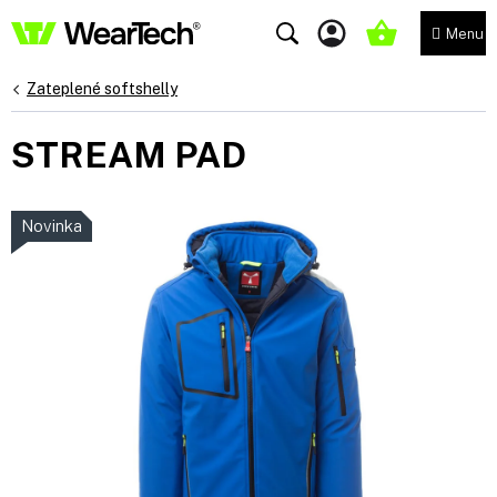
Přejít
na
NÁKUPNÍ
obsah
KOŠÍK
Zateplené softshelly
STREAM PAD
Novinka