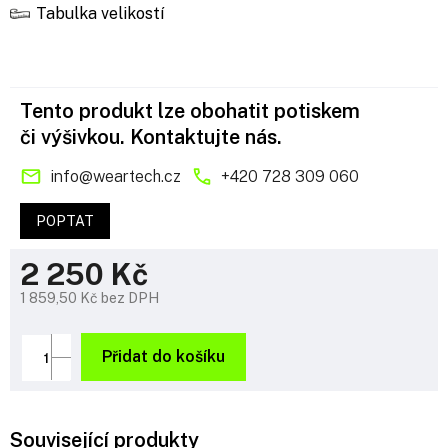
Tabulka velikostí
Tento produkt lze obohatit potiskem
či výšivkou. Kontaktujte nás.
info
@
weartech.cz
+420 728 309 060
POPTAT
2 250 Kč
1 859,50 Kč bez DPH
Měrná
cena:
Přidat do košíku
Související produkty