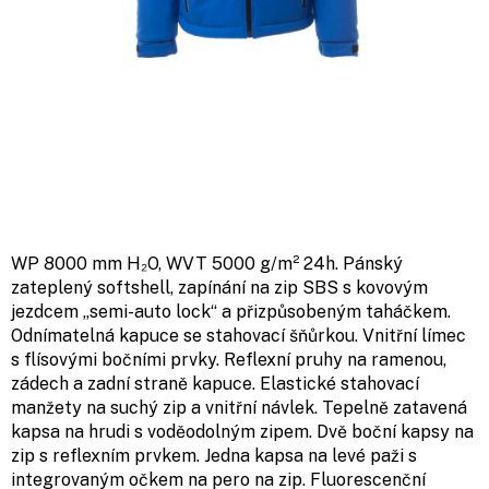
WP 8000 mm H₂O, WVT 5000 g/m² 24h. Pánský
zateplený softshell, zapínání na zip SBS s kovovým
jezdcem „semi-auto lock“ a přizpůsobeným taháčkem.
Odnímatelná kapuce se stahovací šňůrkou. Vnitřní límec
s flísovými bočními prvky. Reflexní pruhy na ramenou,
zádech a zadní straně kapuce. Elastické stahovací
manžety na suchý zip a vnitřní návlek. Tepelně zatavená
kapsa na hrudi s voděodolným zipem. Dvě boční kapsy na
zip s reflexním prvkem. Jedna kapsa na levé paži s
integrovaným očkem na pero na zip. Fluorescenční