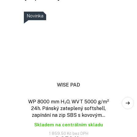
Novinka
WISE PAD
WP 8000 mm H₂O, WVT 5000 g/m²
24h. Pánský zateplený softshell,
zapínání na zip SBS s kovovým...
Skladem na centrálním skladu
1 859,50 Kč bez DPH