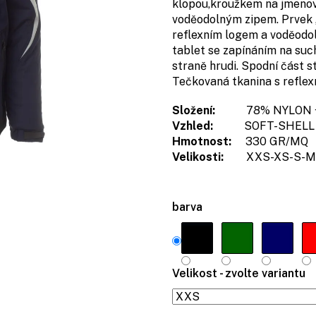
klopou,kroužkem na jmenov
voděodolným zipem. Prvek „l
reflexním logem a voděodol
tablet se zapínáním na suc
straně hrudi. Spodní část 
Tečkovaná tkanina s refle
Složení:
78% NYLON 
Vzhled:
SOFT-SHELL
Hmotnost:
330 GR/MQ
Velikosti:
XXS-XS-S-M
barva
Velikost - zvolte variantu