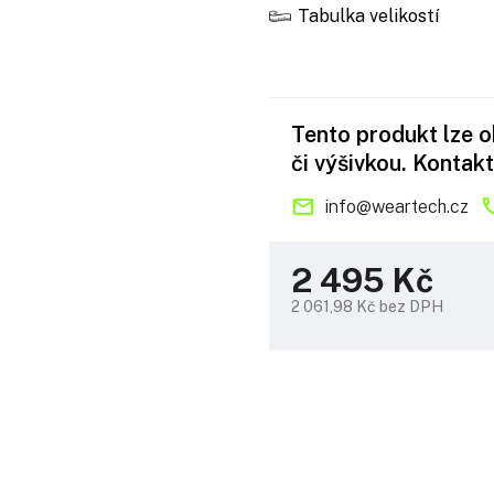
Tabulka velikostí
Tento produkt lze 
či výšivkou. Kontakt
info
@
weartech.cz
2 495 Kč
2 061,98 Kč bez DPH
Měrná
cena: