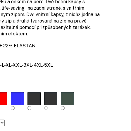
ku a očkem na pero. Dvě boční kapsy s
ife-saving“ na zadní straně, s vnitřním
ným zipem. Dvě vnitřní kapsy, z nichž jedna na
hý zip a druhá tvarovaná na zip na pravé
stažitelná pomocí přizpůsobených zarážek.
xním efektem.
+ 22% ELASTAN
-L-XL-XXL-3XL-4XL-5XL