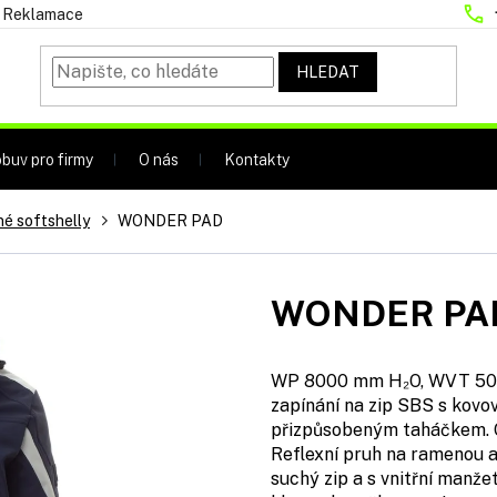
Reklamace
HLEDAT
buv pro firmy
O nás
Kontakty
é softshelly
WONDER PAD
WONDER PA
WP 8000 mm H₂O, WVT 5000
zapínání na zip SBS s kovo
přizpůsobeným taháčkem. O
Reflexní pruh na ramenou a
suchý zip a s vnitřní manž