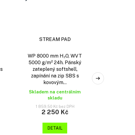
STREAM PAD
WP 8000 mm H₂O, WVT
5000 g/m² 24h. Pánský
 s
zateplený softshell,
zapínání na zip SBS s
kovovým...
Skladem na centrálním
skladu
1 859,50 Kč bez DPH
2 250 Kč
DETAIL