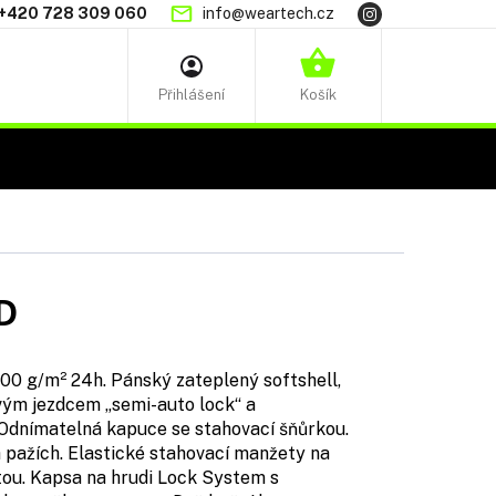
+420 728 309 060
info@weartech.cz
NÁKUPNÍ
KOŠÍK
D
 g/m² 24h. Pánský zateplený softshell,
vým jezdcem „semi-auto lock“ a
dnímatelná kapuce se stahovací šňůrkou.
 pažích. Elastické stahovací manžety na
etou. Kapsa na hrudi Lock System s