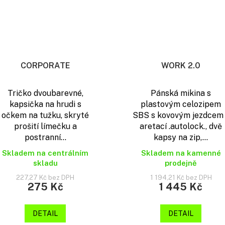
CORPORATE
WORK 2.0
Tričko dvoubarevné,
Pánská mikina s
kapsička na hrudi s
plastovým celozipem
očkem na tužku, skryté
SBS s kovovým jezdcem
prošití límečku a
aretací .autolock., dvě
postranní...
kapsy na zip,...
Skladem na centrálním
Skladem na kamenné
skladu
prodejně
227,27 Kč bez DPH
1 194,21 Kč bez DPH
275 Kč
1 445 Kč
DETAIL
DETAIL