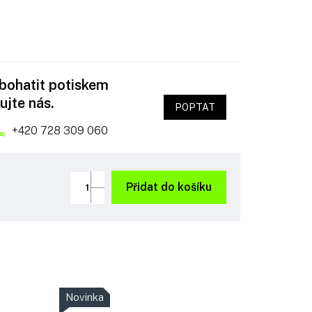
obohatit potiskem
ujte nás.
POPTAT
+420 728 309 060
Přidat do košíku
Novinka