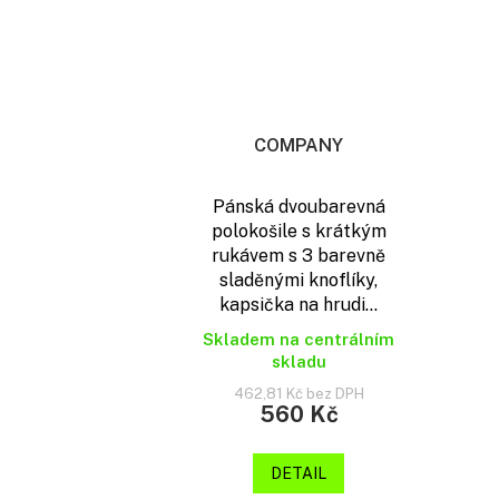
COMPANY
Pánská dvoubarevná
polokošile s krátkým
rukávem s 3 barevně
sladěnými knoflíky,
kapsička na hrudi...
Skladem na centrálním
skladu
462,81 Kč bez DPH
560 Kč
DETAIL