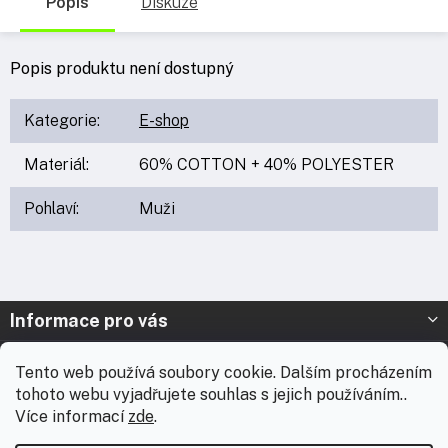
Popis
Diskuze
Popis produktu není dostupný
Kategorie
:
E-shop
Materiál
:
60% COTTON + 40% POLYESTER
Pohlaví
:
Muži
Z
Informace pro vás
á
p
Prodejna Nymburk
Tento web používá soubory cookie. Dalším procházením
a
tohoto webu vyjadřujete souhlas s jejich používáním..
t
Prodejna Solnice
Více informací
zde
.
í
Vážení zákazníci, chtěli bychom vás informovat, že od 3. 8.