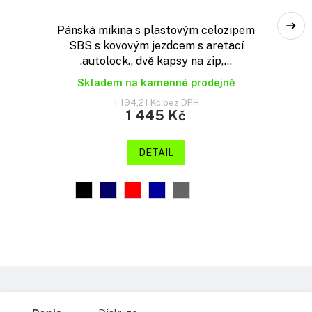
Pánská mikina s plastovým celozipem
SBS s kovovým jezdcem s aretací
.autolock., dvě kapsy na zip,...
Skladem na kamenné prodejně
1 194,21 Kč bez DPH
1 445 Kč
DETAIL