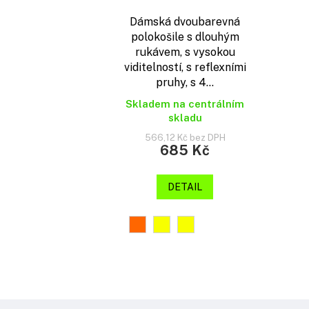
Dámská dvoubarevná
polokošile s dlouhým
rukávem, s vysokou
viditelností, s reflexními
pruhy, s 4...
Skladem na centrálním
skladu
566,12 Kč bez DPH
685 Kč
DETAIL