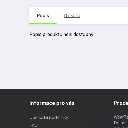
Popis
Diskuze
Popis produktu není dostupný
Z
á
Informace pro vás
Prod
p
a
t
WearT
Obchodní podmínky
í
Drahel
FAQ