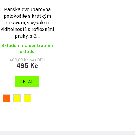
Pánská dvoubarevná
polokošile s krátkým
rukávem, s vysokou
viditelností, s reflexními
pruhy, s 3...
Skladem na centrálním
skladu
409,09 Kč bez DPH
495 Kč
DETAIL