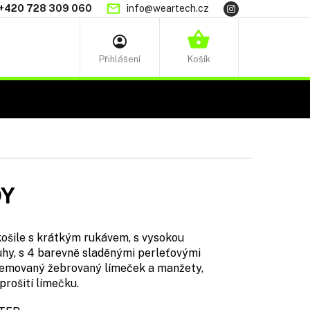
+420 728 309 060
info@weartech.cz
NÁKUPNÍ
KOŠÍK
DY
šile s krátkým rukávem, s vysokou
pruhy, s 4 barevně sladěnými perleťovými
 lemovaný žebrovaný límeček a manžety,
prošití límečku.