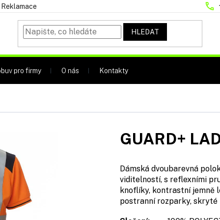
Reklamace
HLEDAT
buv pro firmy
O nás
Kontakty
GUARD+ LA
Dámská dvoubarevná poloko
viditelností, s reflexními 
knoflíky, kontrastní jemně
postranní rozparky, skryté 