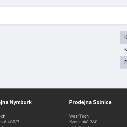
K
M
P
ejna Nymburk
Prodejna Solnice
ech
WearTech
ická 486/3
Kvasinská 280