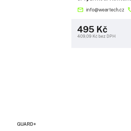
info
@
weartech.cz
495 Kč
409,09 Kč bez DPH
Měrná
cena:
GUARD+