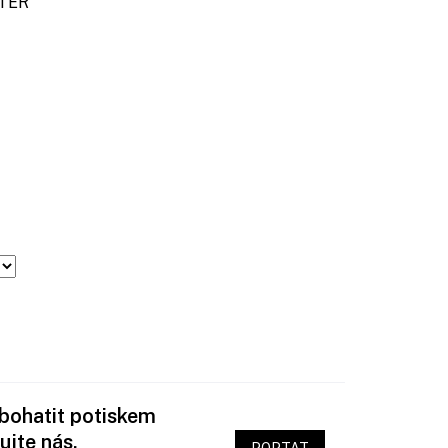
TER
obohatit potiskem
ujte nás.