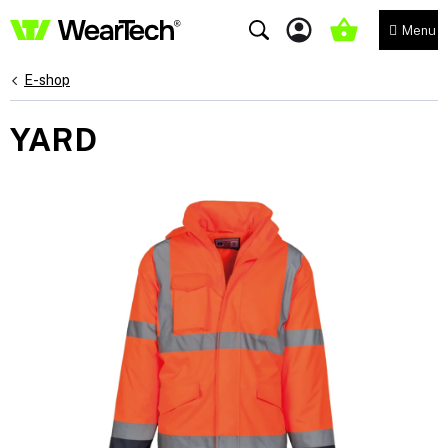
Přejít
na
NÁKUPNÍ
obsah
KOŠÍK
E-shop
YARD