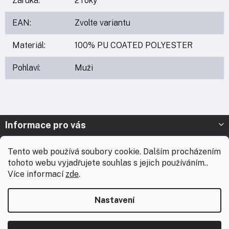
Záruka
:
2 roky
EAN
:
Zvolte variantu
Materiál
:
100% PU COATED POLYESTER
Pohlaví
:
Muži
Z
Informace pro vás
á
p
Prodejna Nymburk
Tento web používá soubory cookie. Dalším procházením
a
tohoto webu vyjadřujete souhlas s jejich používáním..
t
Prodejna Solnice
Více informací
zde
.
í
Vážení zákazníci, chtěli bychom vás informovat, že od 3. 8.
Kontakt
2026 do 18. 8. 2026 máme celofiremní dovolenou. Během této
Nastavení
doby nebudou expedovány žádné zásilky ani realizovány
zakázky včetně brandingu. E-shop zůstává v provozu a
všechny přijaté objednávky začneme přednostně odesílat
Copyright 2026
WearTech.cz
. Všechna práva vyhrazena.