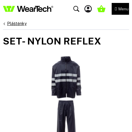
Přejít
na
NÁKUPNÍ
obsah
KOŠÍK
Pláštěnky
SET- NYLON REFLEX