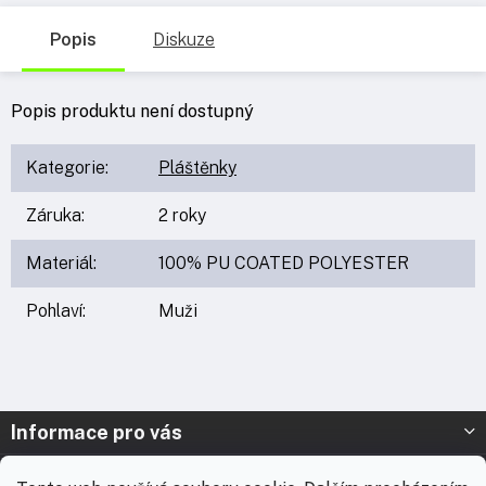
Popis
Diskuze
Popis produktu není dostupný
Kategorie
:
Pláštěnky
Záruka
:
2 roky
Materiál
:
100% PU COATED POLYESTER
Pohlaví
:
Muži
Z
Informace pro vás
á
p
Prodejna Nymburk