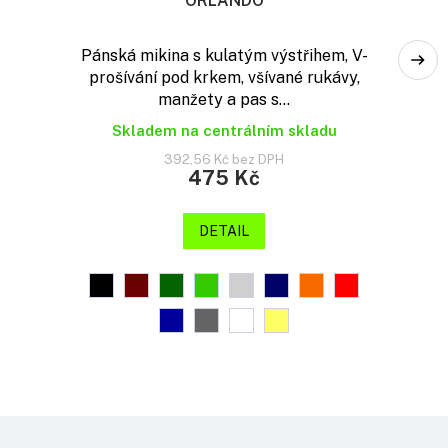
ORLANDO
Pánská mikina s kulatým výstřihem, V-
prošívání pod krkem, všívané rukávy,
manžety a pas s...
Skladem na centrálním skladu
392,56 Kč bez DPH
475 Kč
DETAIL