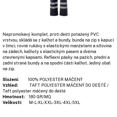
Nepromokavý komplet, proti dešti potažený PVC
vrstvou, skládá se z kalhot a bundy, bunda na zip s kapucí
v límci, rovné rukávy s elastickými manžetami a síťovina
na zádech, kalhoty s elastickým pasem a dvěma
otevřenými kapsami. Reflexní pásky na pažích, přední a
zadní straně bundy a na spodní části kalhot. Jediný obal
na zip.
Složení:
100% POLYESTER MÁČENÝ
Vzhled:
T
AFT POLYESTER MÁČENÝ DO DEŠTĚ /
Taft polyester máčený do deště
Hmotnost:
180 GR/MQ
Velikosti:
M-L-XL-XXL-3XL-4XL-5XL