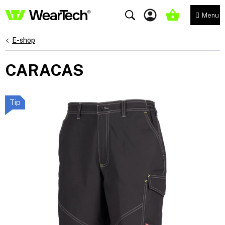
Přejít
na
NÁKUPNÍ
obsah
KOŠÍK
E-shop
CARACAS
Tip