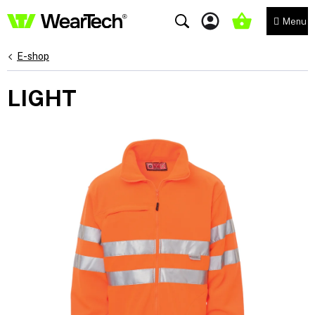
Přejít
na
NÁKUPNÍ
obsah
KOŠÍK
E-shop
LIGHT