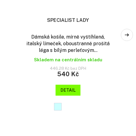
SPECIALIST LADY
Dámská košile, mírně vyštíhlená,
italský límeček, oboustranně prošitá
léga s bílým perleťovým...
Skladem na centrálním skladu
446,28 Kč bez DPH
540 Kč
DETAIL