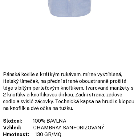
Pánská košile s krátkým rukávem, mírně vyštíhlená,
italský límeček, na přední straně oboustranně prošitá
léga s bílým perleťovým knoflíkem, tvarované manžety s
2 knoflíky a knoflíkovou dírkou. Zadní strana: zádové
sedlo a svislé záševky. Technická kapsa na hrudi s klopou
na knoflík a dvě očka na tužku.
Složení:
100% BAVLNA
Vzhled:
CHAMBRAY SANFORIZOVANÝ
Hmotnost:
130 GR/MQ