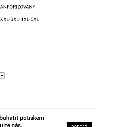
A
NFORIZOVANÝ
XXL-3XL-4XL-5XL
obohatit potiskem
ujte nás.