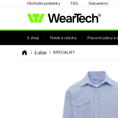
Přejít
Obchodní podmínky
FAQ
Dokumenty
na
obsah
E-shop
Potisk a výšivka
Pracovní oděvy a o
Domů
E-shop
SPECIALIST