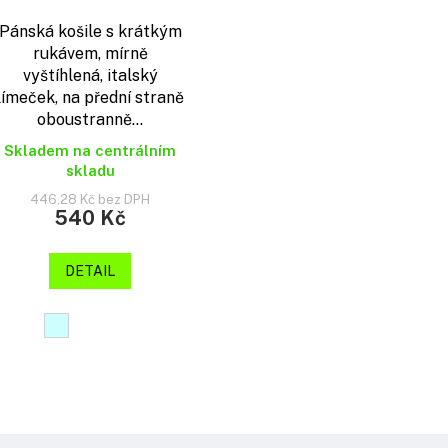
Pánská košile s krátkým
rukávem, mírně
vyštíhlená, italský
límeček, na přední straně
oboustranně...
Skladem na centrálním
skladu
446,28 Kč bez DPH
540 Kč
DETAIL