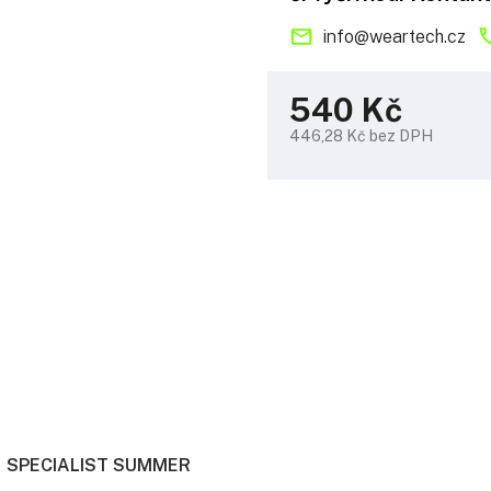
info
@
weartech.cz
540 Kč
446,28 Kč bez DPH
Měrná
cena:
SPECIALIST SUMMER