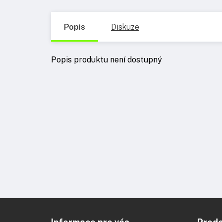
Popis
Diskuze
Popis produktu není dostupný
Z
á