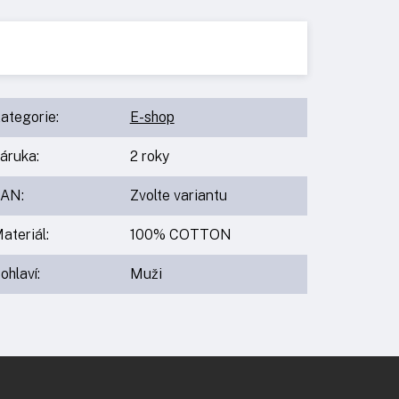
ategorie
:
E-shop
áruka
:
2 roky
EAN
:
Zvolte variantu
ateriál
:
100% COTTON
ohlaví
:
Muži