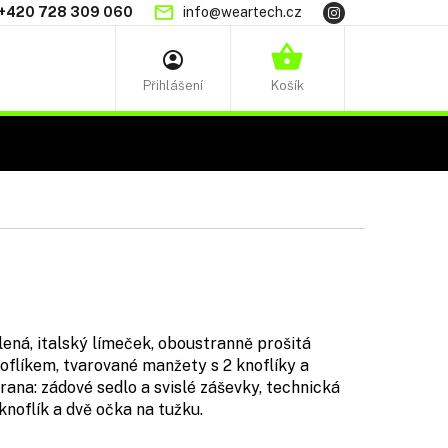
+420 728 309 060
info@weartech.cz
NÁKUPNÍ
KOŠÍK
lená, italský límeček, oboustranně prošitá
oflíkem, tvarované manžety s 2 knoflíky a
trana: zádové sedlo a svislé záševky, technická
knoflík a dvě očka na tužku.