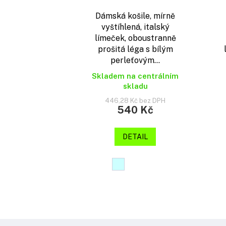
Dámská košile, mírně
vyštíhlená, italský
límeček, oboustranně
prošitá léga s bílým
perleťovým...
Skladem na centrálním
skladu
446,28 Kč bez DPH
540 Kč
DETAIL