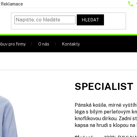
Reklamace
HLEDAT
buv pro firmy
O nás
Kontakty
SPECIALIST
Pánská košile, mírně vyštíh
léga s bílým perleťovým kn
knoflíkovou dírkou. Zadní s
kapsa na hrudi s klopou na 