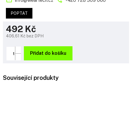
info
@
weartech.cz
+420 728 309 060
POPTAT
492 Kč
406,61 Kč bez DPH
Měrná
cena:
Přidat do košíku
Související produkty