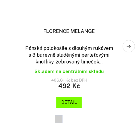
FLORENCE MELANGE
Pánská polokošile s dlouhým rukávem
s 3 barevně sladěnými perleťovými
knoflíky, žebrovaný límeček...
Skladem na centrálním skladu
406,61 Kč bez DPH
492 Kč
DETAIL