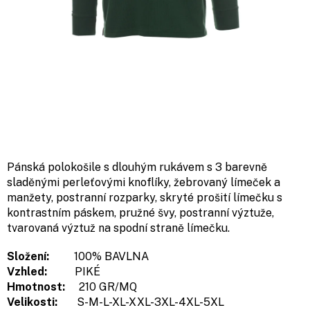
Pánská polokošile s dlouhým rukávem s 3 barevně
sladěnými perleťovými knoflíky, žebrovaný límeček a
manžety, postranní rozparky, skryté prošití límečku s
kontrastním páskem, pružné švy, postranní výztuže,
tvarovaná výztuž na spodní straně límečku.
Složení:
100% BAVLNA
Vzhled:
PIKÉ
Hmotnost:
210 GR/MQ
Velikosti:
S-M-L-XL-XXL-3XL-4XL-5XL