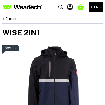
Přejít
na
NÁKUPNÍ
obsah
KOŠÍK
E-shop
WISE 2IN1
Novinka