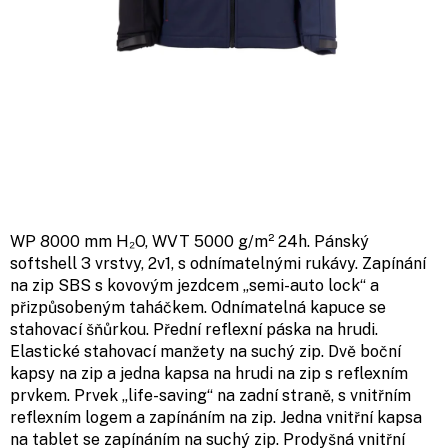
WP 8000 mm H₂O, WVT 5000 g/m² 24h. Pánský
softshell 3 vrstvy, 2v1, s odnímatelnými rukávy. Zapínání
na zip SBS s kovovým jezdcem „semi-auto lock“ a
přizpůsobeným taháčkem. Odnímatelná kapuce se
stahovací šňůrkou. Přední reflexní páska na hrudi.
Elastické stahovací manžety na suchý zip. Dvě boční
kapsy na zip a jedna kapsa na hrudi na zip s reflexním
prvkem. Prvek „life-saving“ na zadní straně, s vnitřním
reflexním logem a zapínáním na zip. Jedna vnitřní kapsa
na tablet se zapínáním na suchý zip. Prodyšná vnitřní