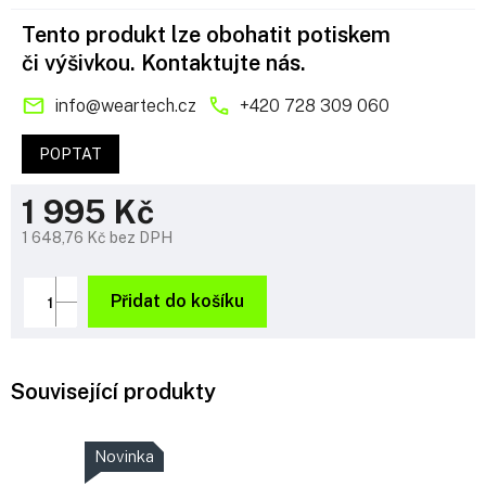
Tento produkt lze obohatit potiskem
či výšivkou. Kontaktujte nás.
info
@
weartech.cz
+420 728 309 060
POPTAT
1 995 Kč
1 648,76 Kč bez DPH
Měrná
cena:
Přidat do košíku
Související produkty
Novinka