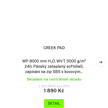
CREEK PAD
WP 8000 mm H₂O, WVT 5000 g/m²
24h. Pánský zateplený softshell,
zapínání na zip SBS s kovovým...
Skladem na centrálním skladu
1 561,98 Kč bez DPH
1 890 Kč
DETAIL