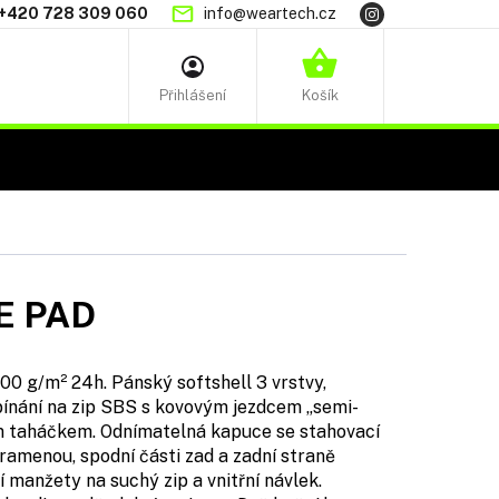
+420 728 309 060
info@weartech.cz
NÁKUPNÍ
KOŠÍK
E PAD
g/m² 24h. Pánský softshell 3 vrstvy,
apínání na zip SBS s kovovým jezdcem „semi-
m taháčkem. Odnímatelná kapuce se stahovací
ramenou, spodní části zad a zadní straně
 manžety na suchý zip a vnitřní návlek.