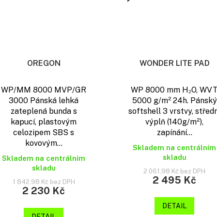
OREGON
WONDER LITE PAD
WP/MM 8000 MVP/GR
WP 8000 mm H₂O, WV
3000 Pánská lehká
5000 g/m² 24h. Pánský
zateplená bunda s
softshell 3 vrstvy, středn
kapucí, plastovým
výplň (140g/m²),
celozipem SBS s
zapínání...
kovovým...
Skladem na centrálním
skladu
Skladem na centrálním
skladu
2 061,98 Kč bez DPH
2 495 Kč
1 842,98 Kč bez DPH
2 230 Kč
DETAIL
DETAIL