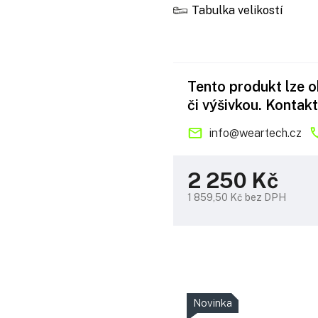
Tabulka velikostí
Tento produkt lze 
či výšivkou. Kontakt
info
@
weartech.cz
2 250 Kč
1 859,50 Kč bez DPH
Měrná
cena:
Novinka