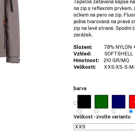
Tepelně zatavená kapsa na
na zip s reflexním prvkem.
očkem na pero na zip. Fluor
jedna tvarovaná na pravé st
zip na levé straně. Spodní
zarážek.
Složení:
78% NYLON 
Vzhled:
SOFTSHELL
Hmotnost:
210 GR/MQ
Velikosti:
XXS-XS-S-M-
barva
Velikost - zvolte variantu