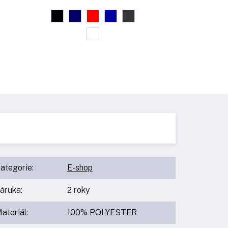
ategorie
:
E-shop
áruka
:
2 roky
ateriál
:
100% POLYESTER