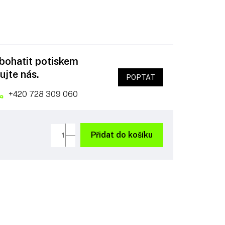
obohatit potiskem
ujte nás.
POPTAT
+420 728 309 060
Přidat do košíku