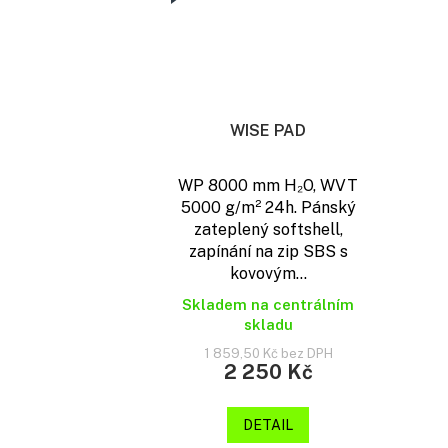
WISE PAD
WP 8000 mm H₂O, WVT
5000 g/m² 24h. Pánský
zateplený softshell,
zapínání na zip SBS s
kovovým...
Skladem na centrálním
skladu
1 859,50 Kč bez DPH
2 250 Kč
DETAIL