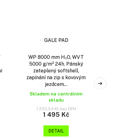
GALE PAD
T
WP 8000 mm H₂O, WVT
5000 g/m² 24h. Pánský
í
zateplený softshell,
zapínání na zip s kovovým
jezdcem...
Skladem na centrálním
skladu
1 235,54 Kč bez DPH
1 495 Kč
DETAIL