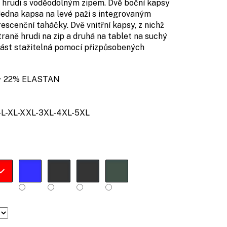
 hrudi s voděodolným zipem. Dvě boční kapsy
 Jedna kapsa na levé paži s integrovaným
escenční taháčky. Dvě vnitřní kapsy, z nichž
raně hrudi na zip a druhá na tablet na suchý
 část stažitelná pomocí přizpůsobených
+ 22% ELASTAN
L-XL-XXL-3XL-4XL-5XL