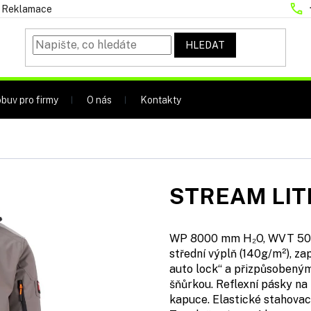
Reklamace
HLEDAT
buv pro firmy
O nás
Kontakty
STREAM LIT
WP 8000 mm H₂O, WVT 5000 
střední výplň (140g/m²), z
auto lock“ a přizpůsobený
šňůrkou. Reflexní pásky na 
kapuce. Elastické stahovací