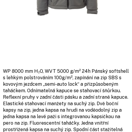
WP 8000 mm H₂O, WVT 5000 g/m² 24h Pánský softshell
s lehkým polstrováním 100g/m², zapínání na zip SBS s
kovovým jezdcem „semi-auto lock“ a přizpůsobeným
taháčkem. Odnímatelná kapuce se stahovací šňůrkou.
Reflexní pruhy v zadní části pásku a zadní straně kapuce.
Elastické stahovací manžety na suchý zip. Dvě boční
kapsy na zip, jedna kapsa na hrudi na voděodolný zip a
jedna kapsa na levé paži s integrovanou kapsičkou na
pero na zip. Fluorescentní taháčky. Jedna vnitřní
prostřižená kapsa na suchý zip. Spodní část stažitelná