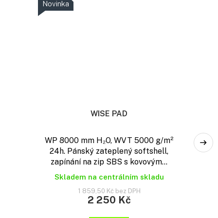
Novinka
WISE PAD
WP 8000 mm H₂O, WVT 5000 g/m²
24h. Pánský zateplený softshell,
zapínání na zip SBS s kovovým...
Skladem na centrálním skladu
1 859,50 Kč bez DPH
2 250 Kč