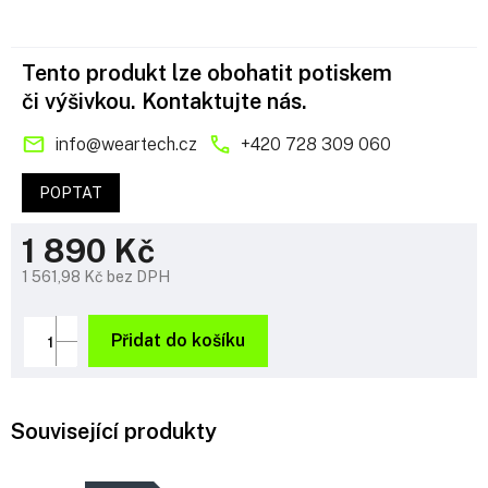
Tento produkt lze obohatit potiskem
či výšivkou. Kontaktujte nás.
info
@
weartech.cz
+420 728 309 060
POPTAT
1 890 Kč
1 561,98 Kč bez DPH
Měrná
cena:
Přidat do košíku
Související produkty