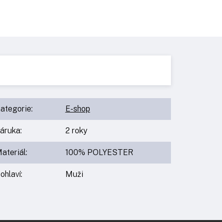
ategorie
:
E-shop
áruka
:
2 roky
ateriál
:
100% POLYESTER
ohlaví
:
Muži