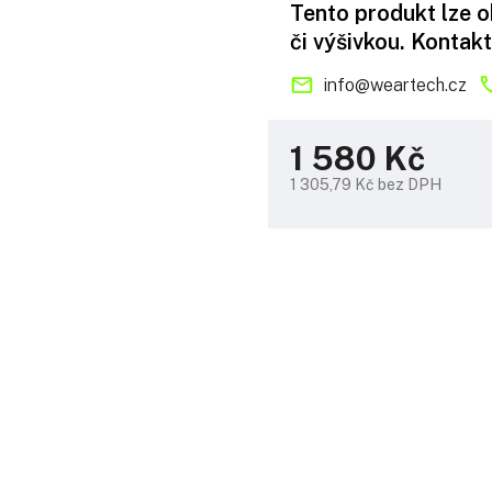
Tento produkt lze 
či výšivkou. Kontakt
info
@
weartech.cz
1 580 Kč
1 305,79 Kč bez DPH
Měrná
cena: