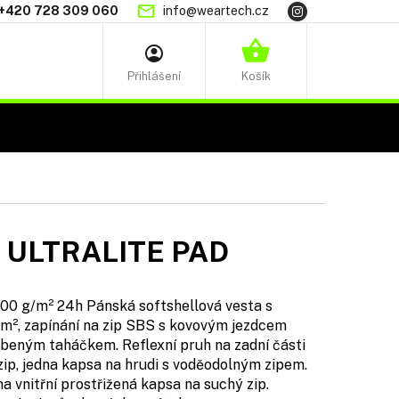
+420 728 309 060
info@weartech.cz
NÁKUPNÍ
KOŠÍK
 ULTRALITE PAD
 g/m² 24h Pánská softshellová vesta s
m², zapínání na zip SBS s kovovým jezdcem
obeným taháčkem. Reflexní pruh na zadní části
zip, jedna kapsa na hrudi s voděodolným zipem.
a vnitřní prostřižená kapsa na suchý zip.