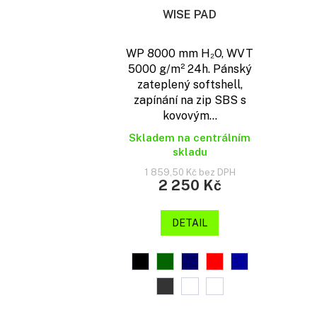
WISE PAD
WP 8000 mm H₂O, WVT
5000 g/m² 24h. Pánský
zateplený softshell,
zapínání na zip SBS s
kovovým...
Skladem na centrálním
skladu
1 859,50 Kč bez DPH
2 250 Kč
DETAIL