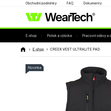
Přejít
Obchodní podmínky
FAQ
Dokumenty
na
obsah
E-shop
Potisk a výšivka
Pracovní oděvy a o
Domů
E-shop
CREEK VEST ULTRALITE PAD
Novinka