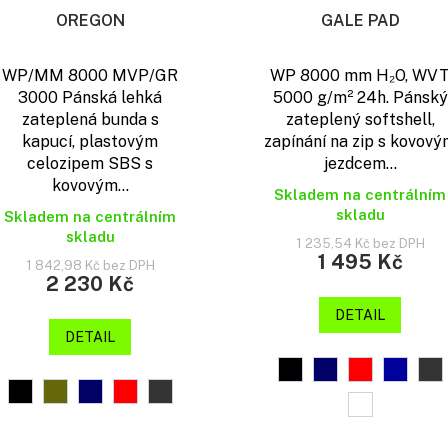
OREGON
GALE PAD
WP/MM 8000 MVP/GR
WP 8000 mm H₂O, WV
3000 Pánská lehká
5000 g/m² 24h. Pánský
zateplená bunda s
zateplený softshell,
kapucí, plastovým
zapínání na zip s kovov
celozipem SBS s
jezdcem...
kovovým...
Skladem na centrálním
skladu
Skladem na centrálním
skladu
1 235,54 Kč bez DPH
1 495 Kč
1 842,98 Kč bez DPH
2 230 Kč
DETAIL
DETAIL