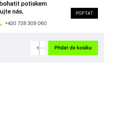
obohatit potiskem
ujte nás.
POPTAT
+420 728 309 060
Přidat do košíku