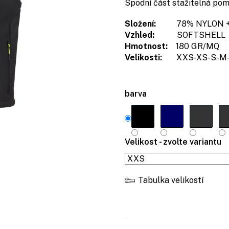
Spodní část stažitelná po
Složení:
78% NYLON 
Vzhled:
SOFTSHELL
Hmotnost:
180 GR/MQ
Velikosti:
XXS-XS-S-M-
barva
Velikost - zvolte variantu
Tabulka velikostí