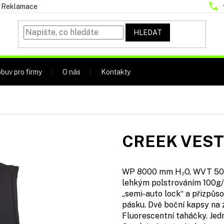
Reklamace
HLEDAT
buv pro firmy
O nás
Kontakty
CREEK VEST
WP 8000 mm H₂O, WVT 5000
lehkým polstrováním 100g/
„semi-auto lock“ a přizpůs
pásku. Dvě boční kapsy na 
Fluorescentní taháčky. Jedn