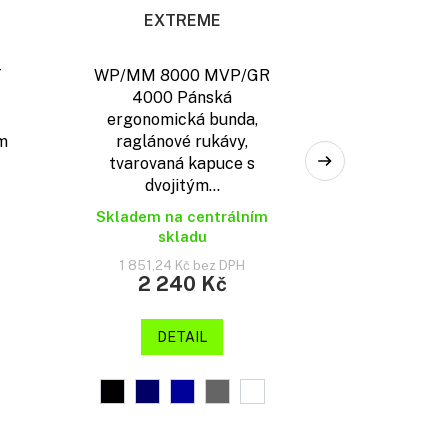
EXTREME
T
WP/MM 8000 MVP/GR
4000 Pánská
ergonomická bunda,
ým
raglánové rukávy,
tvarovaná kapuce s
dvojitým...
Skladem na centrálním
skladu
1 851,24 Kč bez DPH
2 240 Kč
DETAIL