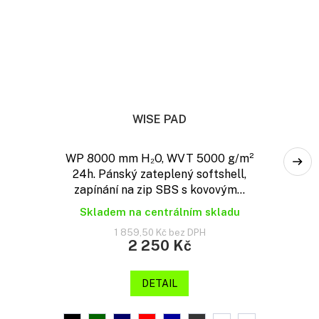
WISE PAD
WP 8000 mm H₂O, WVT 5000 g/m²
24h. Pánský zateplený softshell,
zapínání na zip SBS s kovovým...
Skladem na centrálním skladu
1 859,50 Kč bez DPH
2 250 Kč
DETAIL