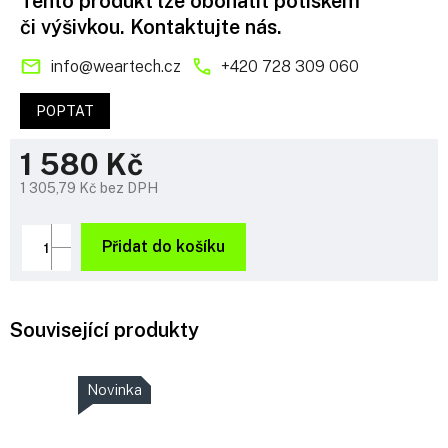
Tento produkt lze obohatit potiskem
či výšivkou. Kontaktujte nás.
info
@
weartech.cz
+420 728 309 060
POPTAT
1 580 Kč
1 305,79 Kč bez DPH
Měrná
cena:
Přidat do košíku
Související produkty
Novinka