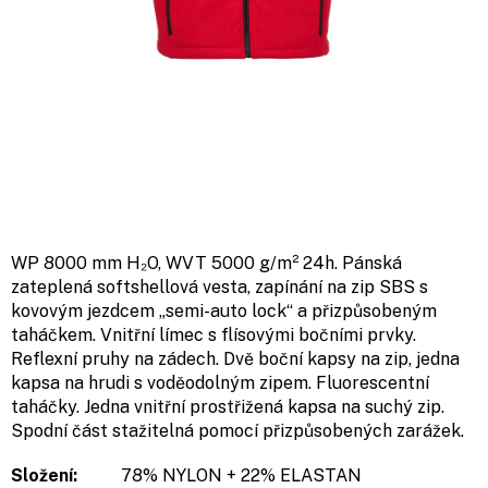
WP 8000 mm H₂O, WVT 5000 g/m² 24h. Pánská
zateplená softshellová vesta, zapínání na zip SBS s
kovovým jezdcem „semi-auto lock“ a přizpůsobeným
taháčkem. Vnitřní límec s flísovými bočními prvky.
Reflexní pruhy na zádech. Dvě boční kapsy na zip, jedna
kapsa na hrudi s voděodolným zipem. Fluorescentní
taháčky. Jedna vnitřní prostřižená kapsa na suchý zip.
Spodní část stažitelná pomocí přizpůsobených zarážek.
Složení:
78% NYLON + 22% ELASTAN