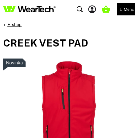
Přejít
na
NÁKUPNÍ
obsah
KOŠÍK
E-shop
CREEK VEST PAD
Novinka