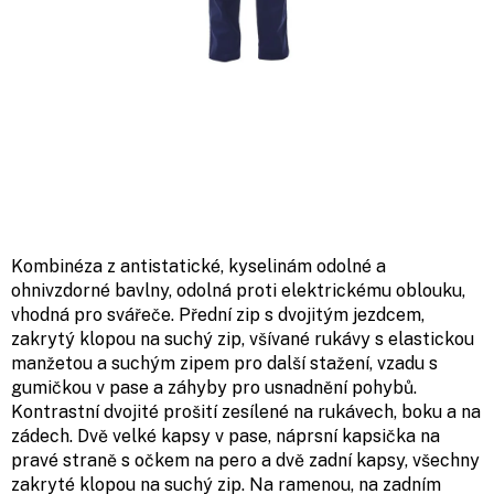
Kombinéza z antistatické, kyselinám odolné a
ohnivzdorné bavlny, odolná proti elektrickému oblouku,
vhodná pro svářeče. Přední zip s dvojitým jezdcem,
zakrytý klopou na suchý zip, všívané rukávy s elastickou
manžetou a suchým zipem pro další stažení, vzadu s
gumičkou v pase a záhyby pro usnadnění pohybů.
Kontrastní dvojité prošití zesílené na rukávech, boku a na
zádech. Dvě velké kapsy v pase, náprsní kapsička na
pravé straně s očkem na pero a dvě zadní kapsy, všechny
zakryté klopou na suchý zip. Na ramenou, na zadním