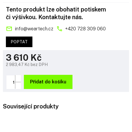
Tento produkt lze obohatit potiskem
či výšivkou. Kontaktujte nás.
info
@
weartech.cz
+420 728 309 060
POPTAT
3 610 Kč
2 983,47 Kč bez DPH
Měrná
cena:
Přidat do košíku
Související produkty