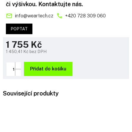
či výšivkou. Kontaktujte nás.
info
@
weartech.cz
+420 728 309 060
POPTAT
1 755 Kč
1 450,41 Kč bez DPH
Měrná
cena:
Přidat do košíku
Související produkty