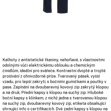
Kalhoty z antistatické tkaniny, nehořlavé, s vlastnostmi
odolnými vůči elektrickému oblouku a chemickým
činidlům, ideální pro svářeče. Kontrastní dvojité a trojité
prošívání z ohnivzdorné příze. Tvarovaný pásek, vyšší
vzadu, pro lepší zakrytí, s bočními gumičkami a poutky v
pase. Zapínání na dvoubarevný kovový zip zakrytý klopou
a na druk. Přední kapsy s klopou na suchý zip. Hluboké
boční kapsy s klínkem, z nichž jedna s tvarovanou klopou
na suchý zip, dvoubarevný kovový zip, etiketa obsahující
shrnující info o certifikacích. Dvě zadní kapsy s klopou na