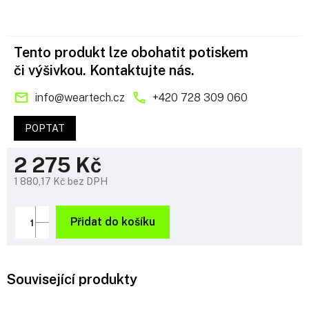
Tento produkt lze obohatit potiskem
či výšivkou. Kontaktujte nás.
info
@
weartech.cz
+420 728 309 060
POPTAT
2 275 Kč
1 880,17 Kč bez DPH
Měrná
cena:
Přidat do košíku
Související produkty