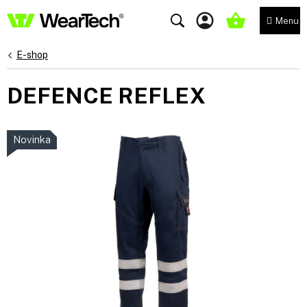
Přejít
na
NÁKUPNÍ
obsah
KOŠÍK
E-shop
DEFENCE REFLEX
Novinka