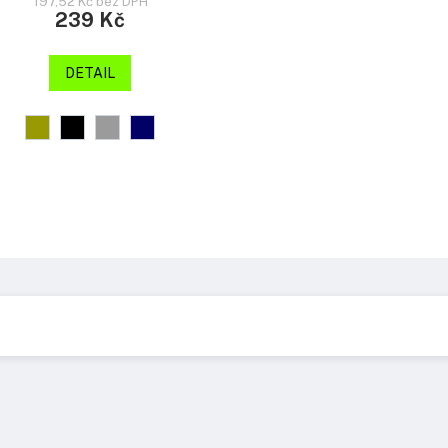
197,52 Kč bez DPH
239 Kč
DETAIL