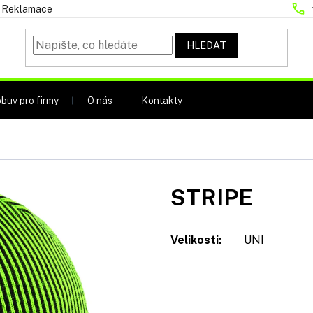
Reklamace
HLEDAT
buv pro firmy
O nás
Kontakty
STRIPE
Velikosti:
UNI