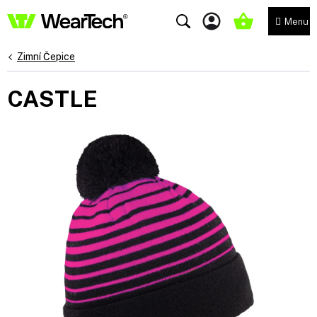
Přejít
na
NÁKUPNÍ
obsah
KOŠÍK
Zimní Čepice
CASTLE