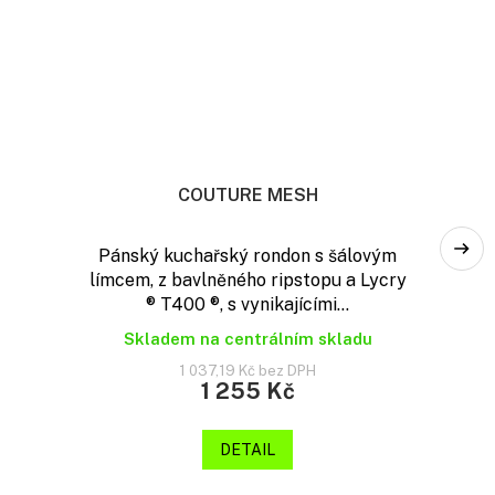
COUTURE MESH
Pánský kuchařský rondon s šálovým
límcem, z bavlněného ripstopu a Lycry
® T400 ®, s vynikajícími...
Skladem na centrálním skladu
1 037,19 Kč bez DPH
1 255 Kč
DETAIL