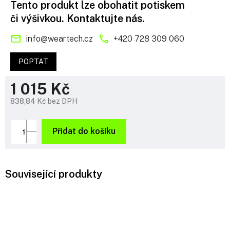
Tento produkt lze obohatit potiskem
či výšivkou. Kontaktujte nás.
info
@
weartech.cz
+420 728 309 060
POPTAT
1 015 Kč
838,84 Kč bez DPH
Měrná
cena:
Přidat do košíku
Související produkty