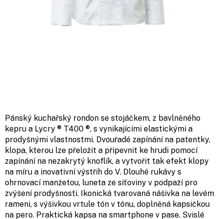
Pánský kuchařský rondon se stojáčkem, z bavlněného
kepru a Lycry ® T400 ®, s vynikajícími elastickými a
prodyšnými vlastnostmi. Dvouřadé zapínání na patentky,
klopa, kterou lze přeložit a připevnit ke hrudi pomocí
zapínání na nezakrytý knoflík, a vytvořit tak efekt klopy
na míru a inovativní výstřih do V. Dlouhé rukávy s
ohrnovací manžetou, luneta ze síťoviny v podpaží pro
zvýšení prodyšnosti. Ikonická tvarovaná nášivka na levém
rameni, s výšivkou vrtule tón v tónu, doplněná kapsičkou
na pero. Praktická kapsa na smartphone v pase. Svislé