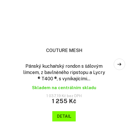
COUTURE MESH
Pánský kuchařský rondon s šálovým
límcem, z bavlněného ripstopu a Lycry
® T400 ®, s vynikajícími...
Skladem na centrálním skladu
1 037,19 Kč bez DPH
1 255 Kč
DETAIL