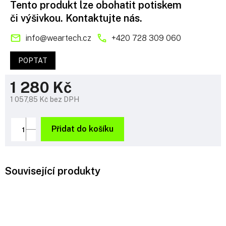
Tento produkt lze obohatit potiskem
či výšivkou. Kontaktujte nás.
info
@
weartech.cz
+420 728 309 060
POPTAT
1 280 Kč
1 057,85 Kč bez DPH
Měrná
cena:
Přidat do košíku
Související produkty