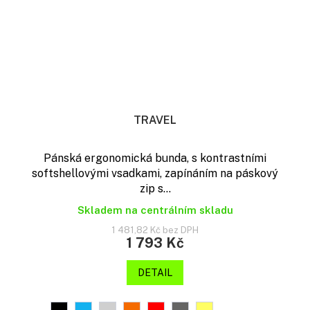
TRAVEL
Pánská ergonomická bunda, s kontrastními
softshellovými vsadkami, zapínáním na páskový
zip s...
Skladem na centrálním skladu
1 481,82 Kč bez DPH
1 793 Kč
DETAIL