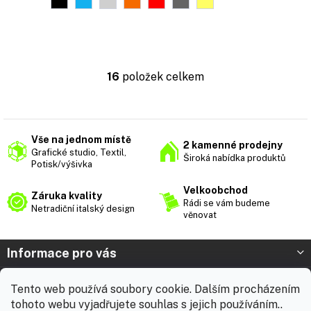
16
položek celkem
O
v
l
á
d
Vše na jednom místě
2 kamenné prodejny
a
Grafické studio, Textil,
Široká nabídka produktů
c
Potisk/výšivka
í
p
Velkoobchod
Záruka kvality
r
Rádi se vám budeme
Netradiční italský design
v
věnovat
k
y
Z
Informace pro vás
v
á
ý
p
p
Prodejna Nymburk
Tento web používá soubory cookie. Dalším procházením
a
i
tohoto webu vyjadřujete souhlas s jejich používáním..
t
s
Prodejna Solnice