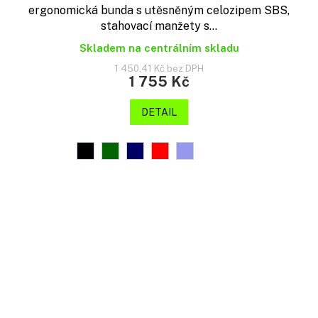
ergonomická bunda s utěsněným celozipem SBS,
stahovací manžety s...
Skladem na centrálním skladu
1 450,41 Kč bez DPH
1 755 Kč
DETAIL