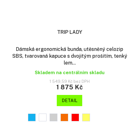
TRIP LADY
Dámská ergonomická bunda, utěsněný celozip
SBS, tvarovaná kapuce s dvojitým prošitím, tenký
lem...
Skladem na centrálním skladu
1 549,59 Kč bez DPH
1 875 Kč
DETAIL