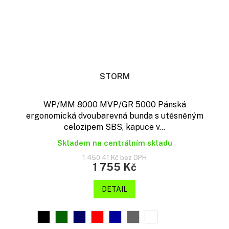
STORM
WP/MM 8000 MVP/GR 5000 Pánská
ergonomická dvoubarevná bunda s utěsněným
celozipem SBS, kapuce v...
Skladem na centrálním skladu
1 450,41 Kč bez DPH
1 755 Kč
DETAIL