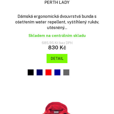
PERTH LADY
Dámská ergonomická dvouvrstvá bunda s
ošetřením water repellent, vyštíhlený rukáv,
utěsněný...
Skladem na centrálním skladu
685,95 Kč bez DPH
830 Kč
DETAIL