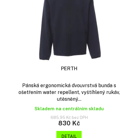
t
p
ů
r
o
d
u
k
t
ů
PERTH
Pánská ergonomická dvouvrstvá bunda s
ošetřením water repellent, vyštíhlený rukáv,
utěsněný...
Skladem na centrálním skladu
685,95 Kč bez DPH
830 Kč
DETAIL