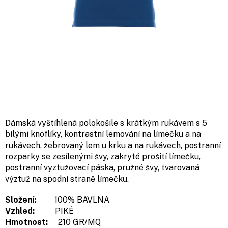
Dámská vyštíhlená polokošile s krátkým rukávem s 5
bílými knoflíky, kontrastní lemování na límečku a na
rukávech, žebrovaný lem u krku a na rukávech, postranní
rozparky se zesílenými švy, zakryté prošití límečku,
postranní vyztužovací páska, pružné švy, tvarovaná
výztuž na spodní straně límečku.
Složení:
100% BAVLNA
Vzhled:
PIKÉ
Hmotnost:
210 GR/MQ