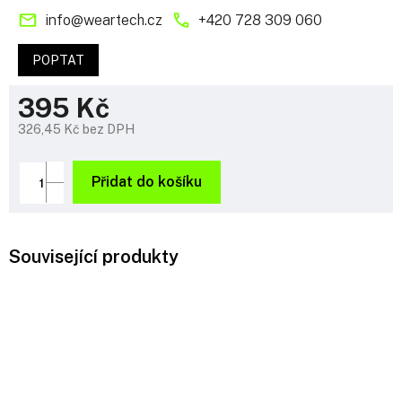
info
@
weartech.cz
+420 728 309 060
POPTAT
395 Kč
326,45 Kč bez DPH
Měrná
cena:
Přidat do košíku
Související produkty