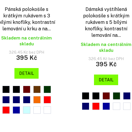
Pánská polokošile s
Dámská vyštíhlená
krátkým rukávem s 3
polokošile s krátkým
bílými knoflíky, kontrastní
rukávem s 5 bílými
lemování u krku a na...
knoflíky, kontrastní
lemování na...
Skladem na centrálním
skladu
Skladem na centrálním
skladu
326,45 Kč bez DPH
395 Kč
326,45 Kč bez DPH
395 Kč
DETAIL
DETAIL