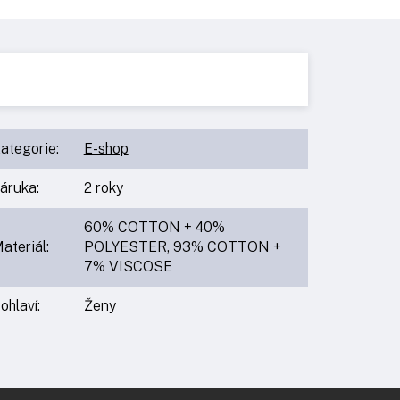
ategorie
:
E-shop
áruka
:
2 roky
60% COTTON + 40%
ateriál
:
POLYESTER, 93% COTTON +
7% VISCOSE
ohlaví
:
Ženy