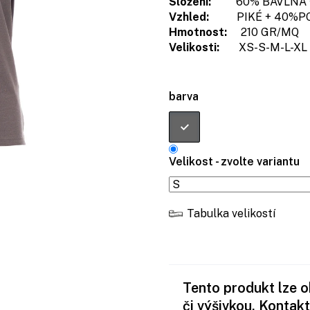
Složení:
60% BAVLNA +
Vzhled:
PIKÉ + 40%PO
Hmotnost:
210 GR/MQ
Velikosti:
XS-S-M-L-XL
barva
Velikost - zvolte variantu
Tabulka velikostí
Tento produkt lze 
či výšivkou. Kontakt