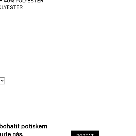
 40% POLYESTER
LYESTER
obohatit potiskem
ujte nás.