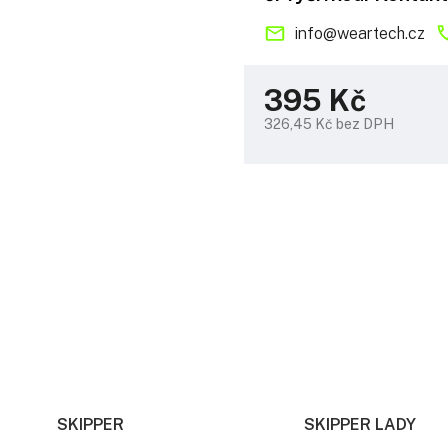
info
@
weartech.cz
395 Kč
326,45 Kč bez DPH
Měrná
cena:
SKIPPER
SKIPPER LADY