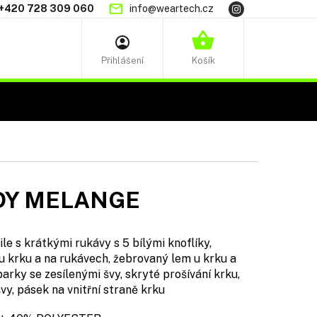
+420 728 309 060
info@weartech.cz
NÁKUPNÍ
KOŠÍK
DY MELANGE
e s krátkými rukávy s 5 bílými knoflíky,
u krku a na rukávech, žebrovaný lem u krku a
arky se zesílenými švy, skryté prošívání krku,
vy, pásek na vnitřní straně krku