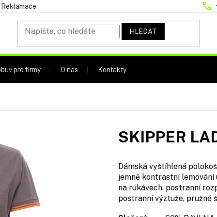
Reklamace
HLEDAT
buv pro firmy
O nás
Kontakty
SKIPPER LA
Dámská vyštíhlená polokošil
jemně kontrastní lemování 
na rukávech, postranní rozp
postranní výztuže, pružné š