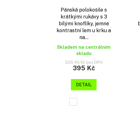
Pánská polokošile s
krátkými rukávy s 3
bílými knoflíky, jemně
kontrastní lem u krku a
na...
Skladem na centrálním
skladu
326,45 Kč bez DPH
395 Kč
DETAIL