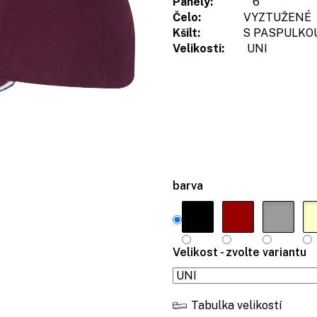
Panely:
6
Čelo:
VYZTUŽENÉ
Kšilt:
S PASPULKO
Velikosti:
UNI
barva
Velikost - zvolte variantu
Tabulka velikostí