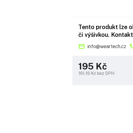
Tento produkt lze 
či výšivkou. Kontakt
info
@
weartech.cz
195 Kč
161,16 Kč bez DPH
Měrná
cena: