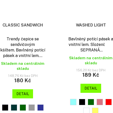
CLASSIC SANDWICH
WASHED LIGHT
Trendy čepice se
Bavlněný potící pásek 
sendvičovým
vnitřní lem. Složení:
kšiltem. Bavlněný potící
SEPRANÁ...
pásek a vnitřní lem....
Skladem na centrálním
skladu
Skladem na centrálním
skladu
156,20 Kč bez DPH
189 Kč
148,76 Kč bez DPH
180 Kč
DETAIL
DETAIL