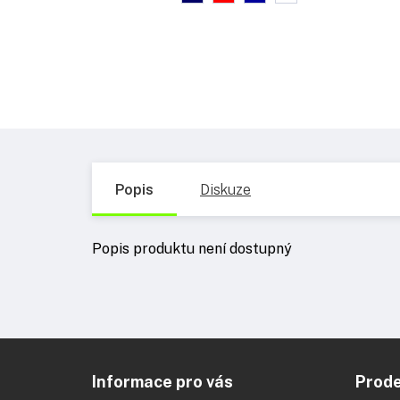
Popis
Diskuze
Popis produktu není dostupný
Z
á
Informace pro vás
Prod
p