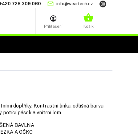
+420 728 309 060
info@weartech.cz
NÁKUPNÍ
KOŠÍK
ními doplňky. Kontrastní linka, odlišná barva
ý potící pásek a vnitřní lem.
ENÁ BAVLNA
ZKA A OČKO