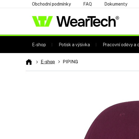
Přejít
Obchodní podmínky
FAQ
Dokumenty
na
obsah
E-shop
Potisk a výšivka
Pracovní oděvy a o
Domů
E-shop
PIPING