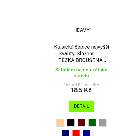
HEAVY
Klasická čepice nejvyšší
kvality. Složení:
TĚŽKÁ BROUŠENÁ...
Skladem na centrálním
skladu
152,89 Kč bez DPH
185 Kč
DETAIL