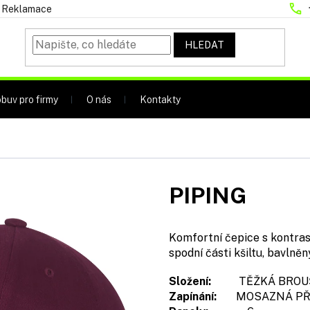
Reklamace
HLEDAT
buv pro firmy
O nás
Kontakty
PIPING
Komfortní čepice s kontrast
spodní části kšiltu, bavlněn
Složení:
TĚŽKÁ BROUŠ
Zapínání:
MOSAZNÁ PŘE