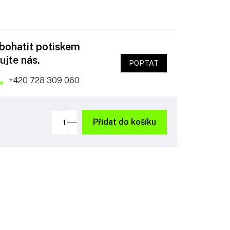
obohatit potiskem
ujte nás.
POPTAT
+420 728 309 060
Přidat do košíku