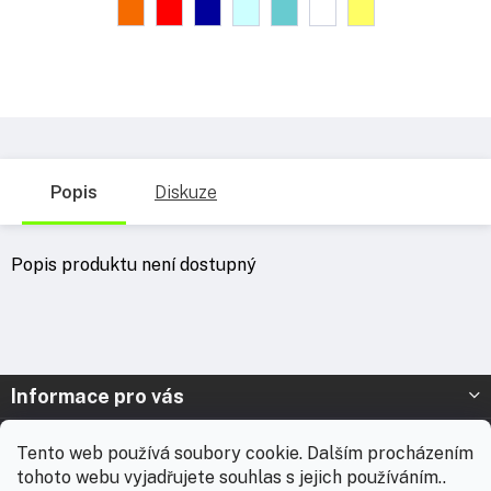
Popis
Diskuze
Popis produktu není dostupný
Z
Informace pro vás
á
p
Prodejna Nymburk
Tento web používá soubory cookie. Dalším procházením
a
tohoto webu vyjadřujete souhlas s jejich používáním..
t
Prodejna Solnice