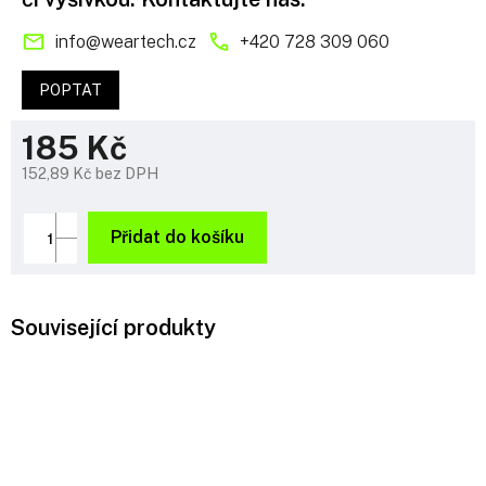
info
@
weartech.cz
+420 728 309 060
POPTAT
185 Kč
152,89 Kč bez DPH
Měrná
cena:
Přidat do košíku
Související produkty