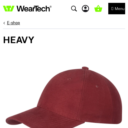
Přejít
na
NÁKUPNÍ
obsah
KOŠÍK
E-shop
HEAVY