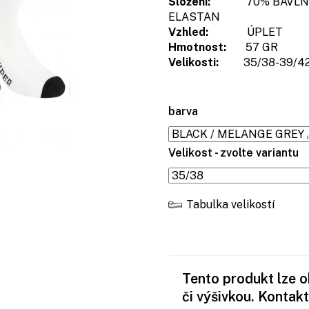
Složení:
70% BAVLNA OC
ELASTAN
Vzhled:
ÚPLET
Hmotnost:
57 GR
Velikosti:
35/38-39/42-
barva
Velikost - zvolte variantu
Tabulka velikostí
Tento produkt lze 
či výšivkou. Kontakt