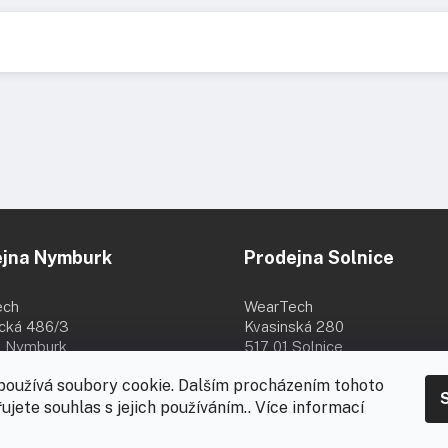
ejna Nymburk
Prodejna Solnice
ech
WearTech
ická 486/3
Kvasinská 280
 Nymburk
517 01 Solnice
8:00 - 16:00
Po - Pá 8:00 - 16:30
používá soubory cookie. Dalším procházením tohoto
8.
ujete souhlas s jejich používáním.. Více informací
-