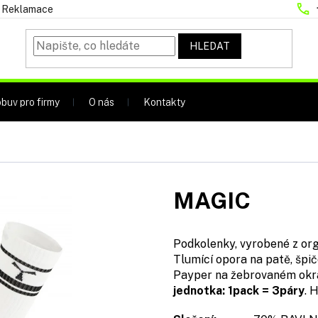
Reklamace
HLEDAT
buv pro firmy
O nás
Kontakty
MAGIC
Podkolenky, vyrobené z org
Tlumící opora na patě, špi
Payper na žebrovaném okraj
jednotka: 1pack = 3páry
. 