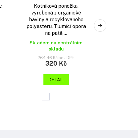
,
Kotníková ponožka,
vyrobená z organické
o
bavlny a recyklovaného
polyesteru. Tlumící opora
na patě,...
Skladem na centrálním
skladu
264,46 Kč bez DPH
320 Kč
DETAIL