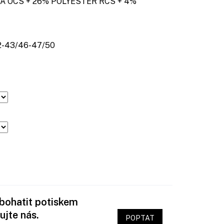
S + 26% POLYESTER RCS + 4%
43/46-47/50
obohatit potiskem
ujte nás.
POPTAT