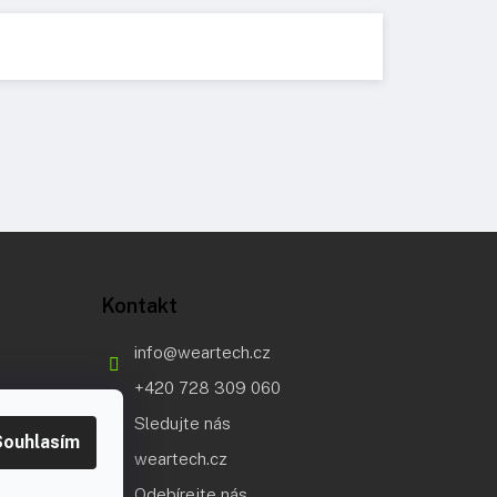
Kontakt
info
@
weartech.cz
+420 728 309 060
Sledujte nás
Souhlasím
weartech.cz
Odebírejte nás