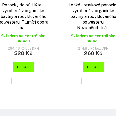
Ponožky do půli lýtek,
Lehké kotníkové ponožky
vyrobené z organické
vyrobené z organické
bavlny a recyklovaného
bavlny a recyklovanéh
polyesteru. Tlumící opora
polyesteru.
na...
Nezaměnitelná...
Skladem na centrálním
Skladem na centrálním
skladu
skladu
264,46 Kč bez DPH
214,88 Kč bez DPH
320 Kč
260 Kč
DETAIL
DETAIL