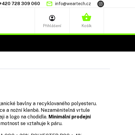
+420 728 309 060
info@weartech.cz
NÁKUPNÍ
KOŠÍK
anické bavlny a recyklovaného polyesteru.
čce a nožní klenbě. Nezaměnitelná vrtule
i a logo na chodidle.
Minimální prodejní
Hmotnost se vztahuje k páru.