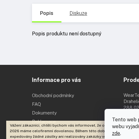
Popis
Diskuze
Popis produktu není dostupný
Z
á
Informace pro vás
Prod
p
a
t
WearT
Obchodní podmínky
í
Drahel
FAQ
288 02
Dokumenty
Po - Pá 
Tento web 
Reklamace
Vážení zákazníci, chtěli bychom vás informovat, že od 3. 8. 2026 do 18. 
webu vyjadř
2026 máme celofiremní dovolenou. Během této doby nebudou
zde
.
expedovány žádné zásilky ani realizovány zakázky včetně brandingu. E