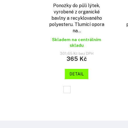
Ponožky do půli lýtek,
vyrobené z organické
bavlny a recyklovaného
polyesteru. Tlumící opora
na...
Skladem na centrálním
skladu
301,65 Kč bez DPH
365 Kč
DETAIL