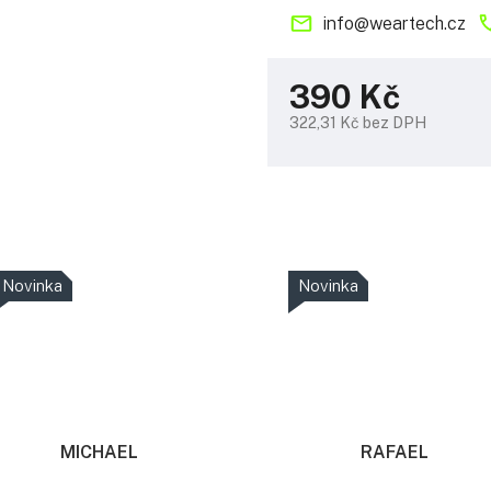
info
@
weartech.cz
390 Kč
322,31 Kč bez DPH
Měrná
cena:
Novinka
Novinka
MICHAEL
RAFAEL