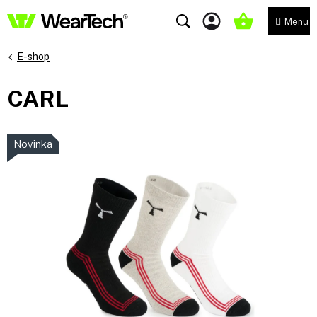
Přejít
na
NÁKUPNÍ
obsah
KOŠÍK
E-shop
CARL
Novinka