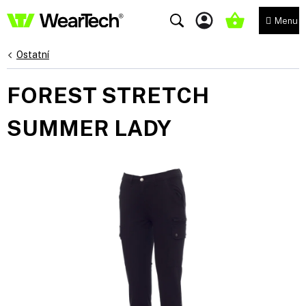
Přejít
na
NÁKUPNÍ
obsah
KOŠÍK
Ostatní
FOREST STRETCH
SUMMER LADY