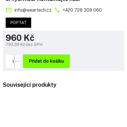
info
@
weartech.cz
+420 728 309 060
POPTAT
960 Kč
793,39 Kč bez DPH
Měrná
cena:
Přidat do košíku
Související produkty